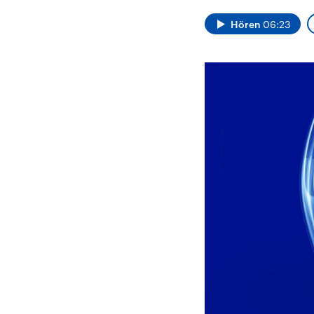
Alle Informationen
Analy
Sachsen-Anhalt wählt
Hinte
Hören
06:23
am 6. September 2026
Wirtsc
einen neuen Landtag.
militä
Seit 2021 wird das
Verein
Bundesland von einer
den m
Koalition aus CDU, SPD
Länder
und FDP regiert.-
großem
Umfragen, Prognosen,
aktuel
Wahlprogramme,
aktuelle Berichte und
Hintergründe zu den
Parteien und Kandidaten
der anstehenden Wahl.