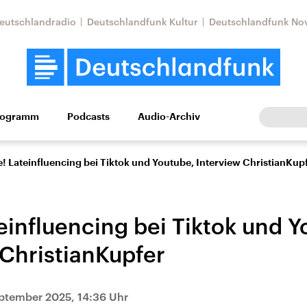
eutschlandradio
Deutschlandfunk Kultur
Deutschlandfunk No
rogramm
Podcasts
Audio-Archiv
Wirtschaft
Wissen
Kultur
Europa
Gesellschaf
e! Lateinfluencing bei Tiktok und Youtube, Interview ChristianKup
einfluencing bei Tiktok und Y
 ChristianKupfer
Nahostkonflikt
Iran
ptember 2025, 14:36 Uhr
le Beiträge,
Aktuelle Lage und
Aktuelle Lage und