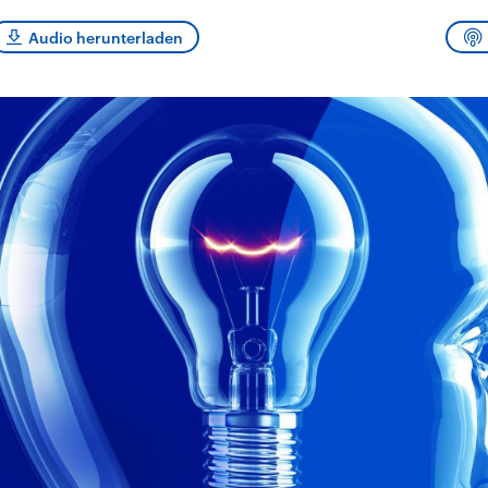
sen und
Hintergründe
Hintergründe
Der Überfall der
Der Iran – seit der
rgründe
Audio herunterladen
haftlich und
palästinensischen
Islamischen Revolu
risch gehören die
Terrororganisation
1979 auch Islamisc
igten Staaten zu
Hamas im Oktober 2023
Republik Iran – ist e
ächtigsten
auf Israel hat in der
von einem
n der Erde, mit
Region wieder die
Religionsführer auto
 Einfluss auf das
Gewalt entfacht. Israel
regierter Staat im 
le Weltgeschehen.
möchte die Hamas
Osten. Eine Feindsc
zerstören. Diese wird wie
zu Israel und zu de
die Hisbollah im Libanon
ist fest in der
vom Iran unterstützt.
Staatsideologie
verankert.