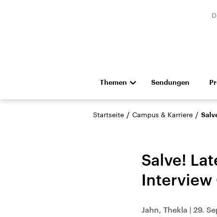
D
Themen
Sendungen
P
Die Nachrichten
Politik
/
/
Startseite
Campus & Karriere
Salv
Hörspiel und Feature
Musik
Salve! Lat
Interview
Landtagswahl Sachsen-
USA
Jahn, Thekla
|
29. Se
Anhalt 2026
Aktuel