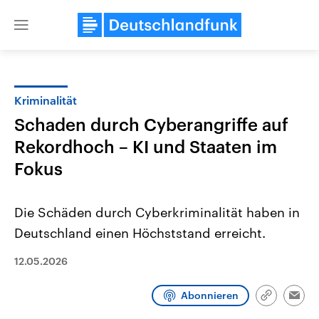
Close
menu
Kriminalität
Themen
Schaden durch Cyberangriffe auf
Rekordhoch – KI und Staaten im
Fokus
Die ​Schäden durch Cyberkriminalität haben in
Deutschland einen Höchststand erreicht.
Landtagswahl Sachsen-Anhalt
USA
2026
12.05.2026
Aktuelle Beiträge, Analys
Alle Informationen
Hintergründe
Sachsen-Anhalt wählt am 6.
Wirtschaftlich und militäri
September 2026 einen neuen
gehören die Vereinigten S
Abonnieren
Link
Emai
Landtag. Seit 2021 wird das
den mächtigsten Ländern 
kopieren/te
Bundesland von einer Koalition aus
mit großem Einfluss auf d