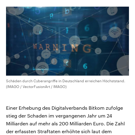
CDU, SPD und FDP regiert.-
aktuelle Weltgeschehen.
Umfragen, Prognosen,
Wahlprogramme, aktuelle Berichte
Sendungen
Programm
Podcasts
und Hintergründe zu den Parteien
und Kandidaten der anstehenden
Wahl.
Audio-Archiv
Schäden durch Cyberangriffe in Deutschland erreichen Höchststand.
(IMAGO / VectorFusionArt / IMAGO)
Einer Erhebung des Digitalverbands Bitkom zufolge
stieg der Schaden ‌im vergangenen Jahr ⁠um 24
Milliarden ⁠auf mehr als 200 Milliarden Euro. Die Zahl
der erfassten Straftaten erhöhte sich laut dem