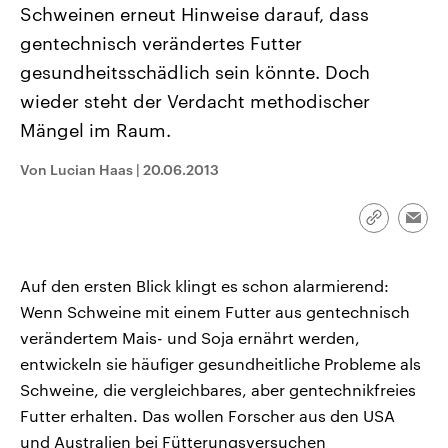
Schweinen erneut Hinweise darauf, dass
CDU, SPD und FDP regiert.-
aktuelle Weltgeschehen.
Umfragen, Prognosen,
gentechnisch verändertes Futter
Wahlprogramme, aktuelle Berichte
Sendungen
Programm
Podcasts
und Hintergründe zu den Parteien
gesundheitsschädlich sein könnte. Doch
und Kandidaten der anstehenden
Wahl.
wieder steht der Verdacht methodischer
Audio-Archiv
Mängel im Raum.
Von Lucian Haas
|
20.06.2013
Link
Emai
kopieren/te
Auf den ersten Blick klingt es schon alarmierend:
Wenn Schweine mit einem Futter aus gentechnisch
verändertem Mais- und Soja ernährt werden,
entwickeln sie häufiger gesundheitliche Probleme als
Schweine, die vergleichbares, aber gentechnikfreies
Futter erhalten. Das wollen Forscher aus den USA
und Australien bei Fütterungsversuchen