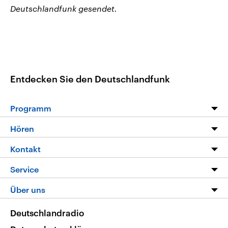
Deutschlandfunk gesendet.
Entdecken Sie den Deutschlandfunk
Programm
Programm
Hören
Alle Sendungen
Livestream
Kontakt
Die Nachrichten
Audios
Hörerservice
Service
Nachrichtenleicht
Podcasts
Social Media
FAQ
Über uns
Neue Beiträge auf dlf.de
Deutschlandfunk App
Newsletter
Deutschlandradio
Themen-Schwerpunkte
Nachrichten App
Deutschlandradio
Veranstaltungen
Presse
Frequenzen