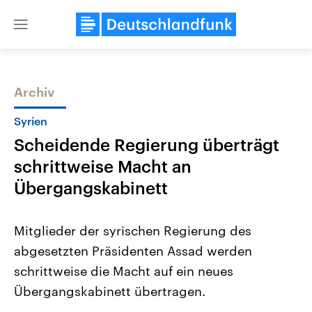
Close
menu
Archiv
Themen
Syrien
Scheidende Regierung überträgt
schrittweise Macht an
Übergangskabinett
Mitglieder der syrischen Regierung des
Landtagswahl Sachsen-Anhalt
USA
abgesetzten Präsidenten Assad werden
2026
Aktuelle Beiträge, Analys
Alle Informationen
Hintergründe
schrittweise die Macht auf ein neues
Sachsen-Anhalt wählt am 6.
Wirtschaftlich und militäri
September 2026 einen neuen
gehören die Vereinigten S
Übergangskabinett übertragen.
Landtag. Seit 2021 wird das
den mächtigsten Ländern 
Bundesland von einer Koalition aus
mit großem Einfluss auf d