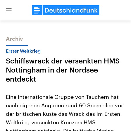
Close
menu
Archiv
Themen
Erster Weltkrieg
Schiffswrack der versenkten HMS
Nottingham in der Nordsee
entdeckt
Eine internationale Gruppe von Tauchern hat
Landtagswahl Sachsen-Anhalt
USA
nach eigenen Angaben rund 60 Seemeilen vor
2026
Aktuelle Beiträge, Analys
Alle Informationen
Hintergründe
der britischen Küste das Wrack des im Ersten
Sachsen-Anhalt wählt am 6.
Wirtschaftlich und militäri
September 2026 einen neuen
gehören die Vereinigten S
Weltkrieg versenkten Kreuzers HMS
Landtag. Seit 2021 wird das
den mächtigsten Ländern 
Bundesland von einer Koalition aus
Nottingham entdeckt. Die britische Marine
mit großem Einfluss auf d