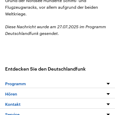
Grund der Nordsee Hunderte Schiffs- und
Flugzeugwracks, vor allem aufgrund der beiden
Weltkriege.
Diese Nachricht wurde am 27.07.2025 im Programm
Deutschlandfunk gesendet.
Entdecken Sie den Deutschlandfunk
Programm
Programm
Hören
Alle Sendungen
Livestream
Kontakt
Die Nachrichten
Audios
Hörerservice
Service