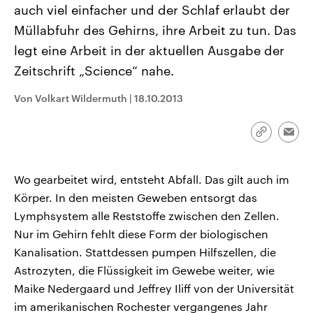
auch viel einfacher und der Schlaf erlaubt der
aktuelle Weltgeschehen.
Diese wird wie die Hisboll
Libanon vom Iran unterstüt
Müllabfuhr des Gehirns, ihre Arbeit zu tun. Das
Sendungen
Programm
Podcasts
legt eine Arbeit in der aktuellen Ausgabe der
Zeitschrift „Science“ nahe.
Audio-Archiv
Von Volkart Wildermuth
|
18.10.2013
Link
Emai
kopieren/te
Wo gearbeitet wird, entsteht Abfall. Das gilt auch im
Körper. In den meisten Geweben entsorgt das
Lymphsystem alle Reststoffe zwischen den Zellen.
Nur im Gehirn fehlt diese Form der biologischen
Kanalisation. Stattdessen pumpen Hilfszellen, die
Astrozyten, die Flüssigkeit im Gewebe weiter, wie
Maike Nedergaard und Jeffrey Iliff von der Universität
im amerikanischen Rochester vergangenes Jahr