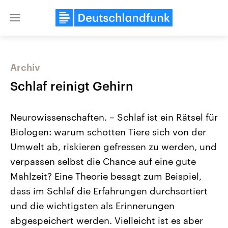
Close
menu
Archiv
Themen
Schlaf reinigt Gehirn
Neurowissenschaften. – Schlaf ist ein Rätsel für
Biologen: warum schotten Tiere sich von der
Umwelt ab, riskieren gefressen zu werden, und
verpassen selbst die Chance auf eine gute
Mahlzeit? Eine Theorie besagt zum Beispiel,
USA
Nahostkonflikt
Aktuelle Beiträge, Analysen und
Aktuelle Lage und Hinter
dass im Schlaf die Erfahrungen durchsortiert
Der Überfall der palästine
Hintergründe
Wirtschaftlich und militärisch
Terrororganisation Hamas
und die wichtigsten als Erinnerungen
gehören die Vereinigten Staaten zu
Oktober 2023 auf Israel ha
den mächtigsten Ländern der Erde,
Region wieder die Gewalt 
abgespeichert werden. Vielleicht ist es aber
mit großem Einfluss auf das
Israel möchte die Hamas z