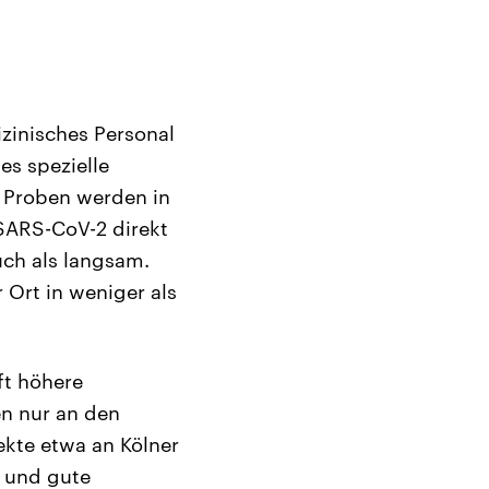
izinisches Personal
s spezielle
e Proben werden in
SARS-CoV-2 direkt
uch als langsam.
 Ort in weniger als
ft höhere
en nur an den
ekte etwa an Kölner
 und gute