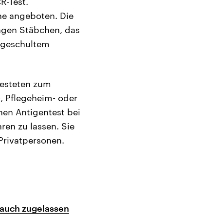
R-Test.
he angeboten. Die
ngen Stäbchen, das
n geschultem
testeten zum
-, Pflegeheim- oder
hen Antigentest bei
en zu lassen. Sie
 Privatpersonen.
rauch zugelassen