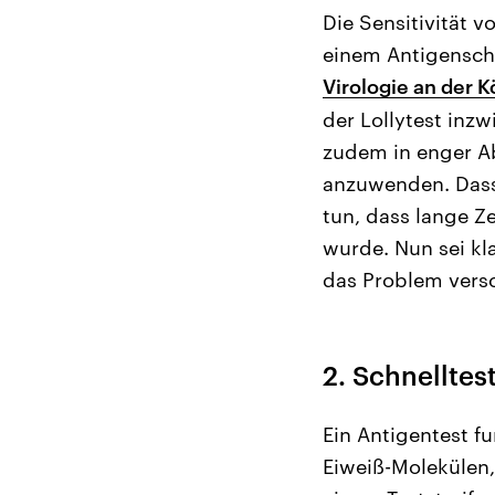
Die Sensitivität 
einem Antigenschn
Virologie an der 
der Lollytest inz
zudem in enger A
anzuwenden. Dass
tun, dass lange Z
wurde. Nun sei kl
das Problem versc
2. Schnelltes
Ein Antigentest f
Eiweiß-Molekülen, 