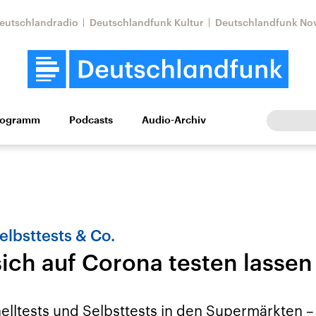
eutschlandradio
Deutschlandfunk Kultur
Deutschlandfunk No
rogramm
Podcasts
Audio-Archiv
Wirtschaft
Wissen
Kultur
Europa
Gesellschaf
elbsttests & Co.
ich auf Corona testen lassen
Nahostkonflikt
Iran
le Beiträge,
Aktuelle Lage und
Aktuelle Lage und
lltests und Selbsttests in den Supermärkten – 