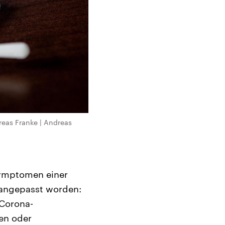
dreas Franke | Andreas
ymptomen einer
 angepasst worden:
 Corona-
nen oder