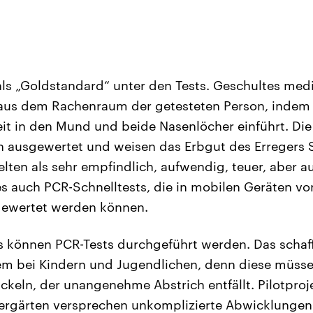
 als „Goldstandard“ unter den Tests. Geschultes med
aus dem Rachenraum der getesteten Person, indem e
t in den Mund und beide Nasenlöcher einführt. Di
n ausgewertet und weisen das Erbgut des Erregers 
elten als sehr empfindlich, aufwendig, teuer, aber a
es auch PCR-Schnelltests, die in mobilen Geräten vor
gewertet werden können.
ts können PCR-Tests durchgeführt werden. Das schaf
em bei Kindern und Jugendlichen, denn diese müss
keln, der unangenehme Abstrich entfällt. Pilotproj
ergärten versprechen unkomplizierte Abwicklungen