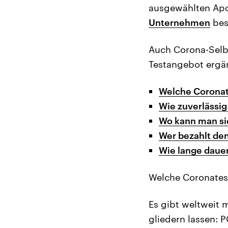
ausgewählten Apo
Unternehmen
bes
Auch Corona-Selbs
Testangebot ergän
Welche Coronat
Wie zuverlässig
Wo kann man si
Wer bezahlt de
Wie lange daue
Welche Coronatest
Es gibt weltweit 
gliedern lassen: P