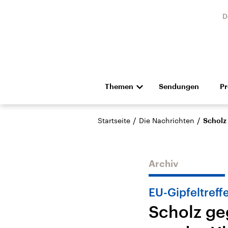
D
Themen
Sendungen
P
Die Nachrichten
Politik
/
/
Startseite
Die Nachrichten
Scholz
Hörspiel und Feature
Musik
Archiv
EU-Gipfeltreff
Scholz ge
Landtagswahl Sachsen-
USA
Anhalt 2026
Aktuel