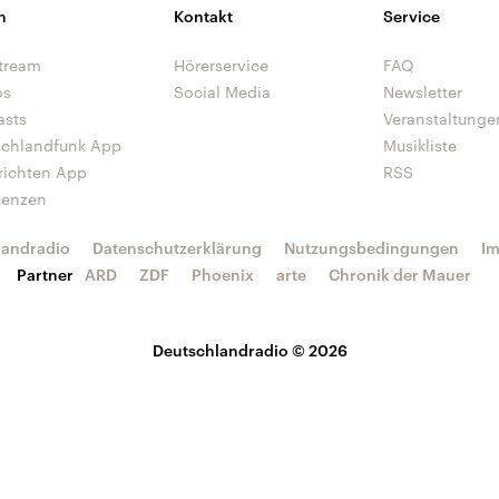
n
Kontakt
Service
tream
Hörerservice
FAQ
os
Social Media
Newsletter
asts
Veranstaltunge
schlandfunk App
Musikliste
richten App
RSS
uenzen
landradio
Datenschutzerklärung
Nutzungsbedingungen
I
Partner
ARD
ZDF
Phoenix
arte
Chronik der Mauer
Deutschlandradio © 2026