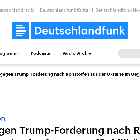
eutschlandradio
Deutschlandfunk Kultur
Deutschlandfunk No
rogramm
Podcasts
Audio-Archiv
Wirtschaft
Wissen
Kultur
Europa
Gesellschaf
 gegen Trump-Forderung nach Rohstoffen aus der Ukraine im Gegen
en
gen Trump-Forderung nach R
Nahostkonflikt
Iran
le Beiträge,
Aktuelle Lage und
Aktuelle Lage und