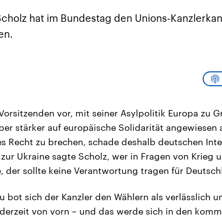
sen und
Hintergründe
Hintergründe
Der Überfall der
Der Iran – seit der
rgründe
cholz hat im Bundestag den Unions-Kanzlerka
haftlich und
palästinensischen
Islamischen Revolu
risch gehören die
Terrororganisation
1979 auch Islamisc
en.
igten Staaten zu
Hamas im Oktober 2023
Republik Iran – ist e
ächtigsten
auf Israel hat in der
von einem
n der Erde, mit
Region wieder die
Religionsführer auto
 Einfluss auf das
Gewalt entfacht. Israel
regierter Staat im 
le Weltgeschehen.
möchte die Hamas
Osten. Eine Feindsc
zerstören. Diese wird wie
zu Israel und zu de
die Hisbollah im Libanon
ist fest in der
vom Iran unterstützt.
Staatsideologie
verankert.
orsitzenden vor, mit seiner Asylpolitik Europa zu G
ber stärker auf europäische Solidarität angewiesen 
s Recht zu brechen, schade deshalb deutschen Inte
 zur Ukraine sagte Scholz, wer in Fragen von Krieg 
, der sollte keine Verantwortung tragen für Deutsch
 bot sich der Kanzler den Wählern als verlässlich 
erzeit von vorn – und das werde sich in den komm