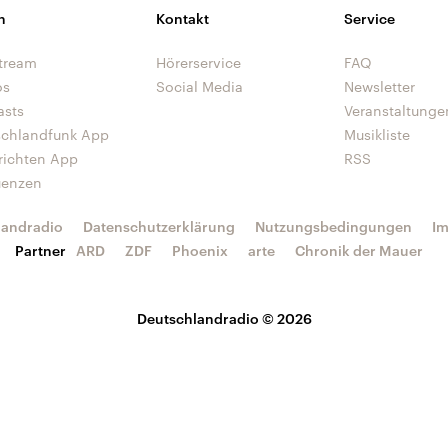
n
Kontakt
Service
tream
Hörerservice
FAQ
os
Social Media
Newsletter
asts
Veranstaltunge
schlandfunk App
Musikliste
richten App
RSS
uenzen
landradio
Datenschutzerklärung
Nutzungsbedingungen
I
Partner
ARD
ZDF
Phoenix
arte
Chronik der Mauer
Deutschlandradio © 2026