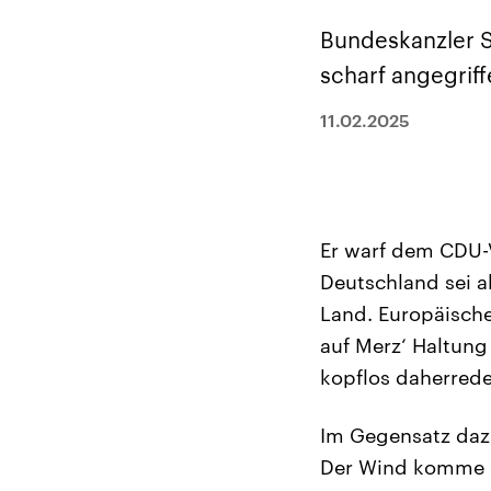
Alle Informationen
Analy
Sachsen-Anhalt wählt
Hinte
Bundeskanzler S
am 6. September 2026
Wirtsc
einen neuen Landtag.
militä
scharf angegriff
Seit 2021 wird das
Verein
Bundesland von einer
den m
Koalition aus CDU, SPD
Länder
11.02.2025
und FDP regiert.-
großem
Umfragen, Prognosen,
aktuel
Wahlprogramme,
aktuelle Berichte und
Hintergründe zu den
Parteien und Kandidaten
der anstehenden Wahl.
Er warf dem CDU-V
Deutschland sei a
Land. Europäische
auf Merz‘ Haltung
kopflos daherrede
Im Gegensatz dazu
Der Wind komme d