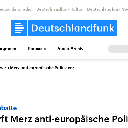
eutschlandradio
Deutschlandfunk Kultur
Deutschlandfunk No
rogramm
Podcasts
Audio-Archiv
Wirtschaft
Wissen
Kultur
Europa
Gesellschaf
wirft Merz anti-europäische Politik vor
batte
ft Merz anti-europäische Poli
Nahostkonflikt
Iran
le Beiträge,
Aktuelle Lage und
Aktuelle Lage und