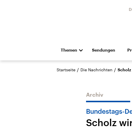
D
Themen
Sendungen
P
Die Nachrichten
Politik
/
/
Startseite
Die Nachrichten
Scholz 
Hörspiel und Feature
Musik
Archiv
Bundestags-De
Scholz wir
Landtagswahl Sachsen-
USA
Anhalt 2026
Aktuel