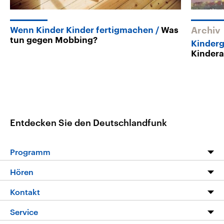
Wenn Kinder Kinder fertigmachen
Was
Archiv
tun gegen Mobbing?
Kinder
Kinder
Entdecken Sie den Deutschlandfunk
Programm
Programm
Hören
Alle Sendungen
Livestream
Kontakt
Die Nachrichten
Audios
Hörerservice
Service
Nachrichtenleicht
Podcasts