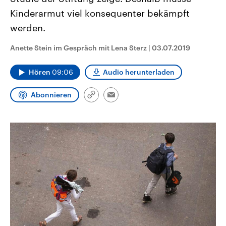
aktuelle Weltgeschehen.
Diese wird wie die Hisboll
Kinderarmut viel konsequenter bekämpft
Libanon vom Iran unterstüt
werden.
Sendungen
Programm
Podcasts
Anette Stein im Gespräch mit Lena Sterz
|
03.07.2019
Audio-Archiv
Hören
09:06
Audio herunterladen
Abonnieren
Link
Email
kopieren/teilen