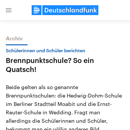
Close
menu
Archiv
Themen
Schülerinnen und Schüler berichten
Brennpunktschule? So ein
Quatsch!
Beide gelten als so genannte
Brennpunktschulen: die Hedwig-Dohm-Schule
Landtagswahl Sachsen-Anhalt
USA
im Berliner Stadtteil Moabit und die Ernst-
2026
Aktuelle Beiträge, Analys
Alle Informationen
Hintergründe
Reuter-Schule in Wedding. Fragt man
Sachsen-Anhalt wählt am 6.
Wirtschaftlich und militäri
September 2026 einen neuen
gehören die Vereinigten S
allerdings die Schülerinnen und Schüler,
Landtag. Seit 2021 wird das
den mächtigsten Ländern 
bekommt man ein völlig anderes Bild.
Bundesland von einer Koalition aus
mit großem Einfluss auf d