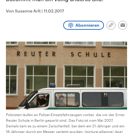
CDU, SPD und FDP regiert.-
aktuelle Weltgeschehen.
Umfragen, Prognosen,
Von Susanne Arlt
|
11.02.2017
Wahlprogramme, aktuelle Berichte
Sendungen
Programm
Podcasts
und Hintergründe zu den Parteien
und Kandidaten der anstehenden
Abonnieren
Wahl.
Link
Emai
kopieren/te
Audio-Archiv
Polizisten laufen an Polizei-Einsatzfahrzeugen vorbei, die vor der Ernst-
Reuter Schule in Berlin geparkt sind. Das Foto ist vom Mai 2007.
Damals kam es zu einem Zwischenfall, bei dem ein 21-Jähriger und ein
16-Jähriger durch ein Messer verletzt wurden. (picture-alliance/ dpa)