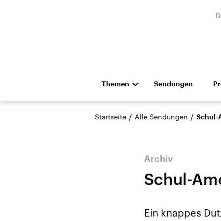
D
Themen
Sendungen
P
Die Nachrichten
Politik
/
/
Startseite
Alle Sendungen
Schul-
Hörspiel und Feature
Musik
Archiv
Schul-Amo
Landtagswahl Sachsen-
USA
Ein knappes Dutz
Anhalt 2026
Aktuel