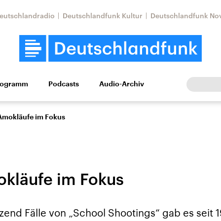
eutschlandradio
Deutschlandfunk Kultur
Deutschlandfunk No
rogramm
Podcasts
Audio-Archiv
Wirtschaft
Wissen
Kultur
Europa
Gesellschaf
Amokläufe im Fokus
kläufe im Fokus
Nahostkonflikt
Iran
end Fälle von „School Shootings“ gab es seit 1
le Beiträge,
Aktuelle Lage und
Aktuelle Lage und