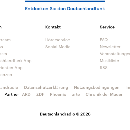
Entdecken Sie den Deutschlandfunk
n
Kontakt
Service
tream
Hörerservice
FAQ
os
Social Media
Newsletter
asts
Veranstaltunge
schlandfunk App
Musikliste
richten App
RSS
uenzen
landradio
Datenschutzerklärung
Nutzungsbedingungen
I
Partner
ARD
ZDF
Phoenix
arte
Chronik der Mauer
Deutschlandradio © 2026