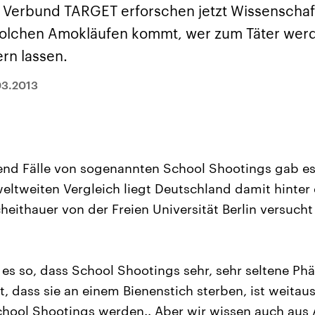
sen und
Hintergründe
Hintergründe
 Verbund TARGET erforschen jetzt Wissenschaft
Der Überfall der
Der Iran – seit der
rgründe
haftlich und
palästinensischen
Islamischen Revolu
 solchen Amokläufen kommt, wer zum Täter wer
risch gehören die
Terrororganisation
1979 auch Islamisc
igten Staaten zu
Hamas im Oktober 2023
Republik Iran – ist e
ern lassen.
ächtigsten
auf Israel hat in der
von einem
n der Erde, mit
Region wieder die
Religionsführer auto
 Einfluss auf das
Gewalt entfacht. Israel
regierter Staat im 
03.2013
le Weltgeschehen.
möchte die Hamas
Osten. Eine Feindsc
zerstören. Diese wird wie
zu Israel und zu de
die Hisbollah im Libanon
ist fest in der
vom Iran unterstützt.
Staatsideologie
verankert.
nd Fälle von sogenannten School Shootings gab es 
eltweiten Vergleich liegt Deutschland damit hinter
cheithauer von der Freien Universität Berlin versuch
t es so, dass School Shootings sehr, sehr seltene P
, dass sie an einem Bienenstich sterben, ist weitaus
chool Shootings werden.. Aber wir wissen auch aus 