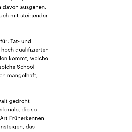
en davon ausgehen,
uch mit steigender
für: Tat- und
hoch qualifizierten
ällen kommt, welche
solche School
och mangelhaft,
ewalt gedroht
rkmale, die so
e Art Früherkennen
insteigen, das