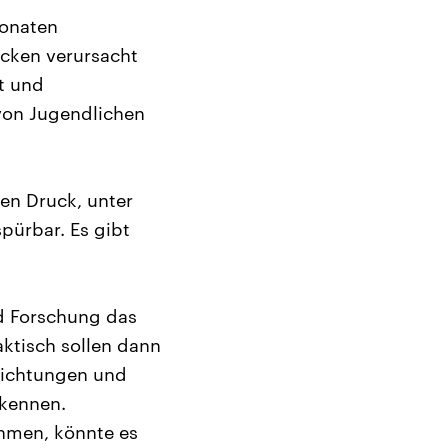
Monaten
cken verursacht
kt und
 von Jugendlichen
hen Druck, unter
pürbar. Es gibt
nd Forschung das
aktisch sollen dann
nrichtungen und
rkennen.
hmen, könnte es