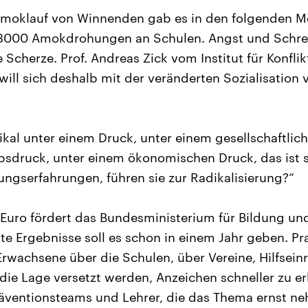
Amoklauf von Winnenden gab es in den folgenden 
3000 Amokdrohungen an Schulen. Angst und Schre
 Scherze. Prof. Andreas Zick vom Institut für Konfli
ill sich deshalb mit der veränderten Sozialisation
ikal unter einem Druck, unter einem gesellschaftlic
druck, unter einem ökonomischen Druck, das ist s
ngserfahrungen, führen sie zur Radikalisierung?“
n Euro fördert das Bundesministerium für Bildung u
ste Ergebnisse soll es schon in einem Jahr geben. Pr
rwachsene über die Schulen, über Vereine, Hilfsei
 die Lage versetzt werden, Anzeichen schneller zu e
äventionsteams und Lehrer, die das Thema ernst ne