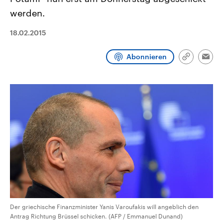
CDU, SPD und FDP regiert.-
aktuelle Weltgeschehen.
werden.
Umfragen, Prognosen,
Wahlprogramme, aktuelle Berichte
Sendungen
Programm
Podcasts
und Hintergründe zu den Parteien
18.02.2015
und Kandidaten der anstehenden
Wahl.
Audio-Archiv
Abonnieren
Link
Emai
kopieren/te
Der griechische Finanzminister Yanis Varoufakis will angeblich den
Antrag Richtung Brüssel schicken. (AFP / Emmanuel Dunand)