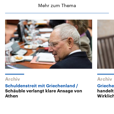
Mehr zum Thema
Archiv
Archiv
Schuldenstreit mit Griechenland
Griech
Schäuble verlangt klare Ansage von
handelt
Athen
Wirklic