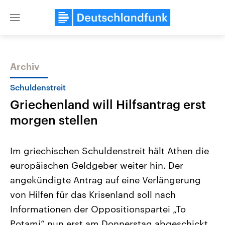
Close
menu
Archiv
Themen
Schuldenstreit
Griechenland will Hilfsantrag erst
morgen stellen
Im griechischen Schuldenstreit hält Athen die
europäischen Geldgeber weiter hin. Der
Landtagswahl Sachsen-Anhalt
USA
angekündigte Antrag auf eine Verlängerung
2026
Aktuelle Beiträge, Analys
Alle Informationen
Hintergründe
von Hilfen für das Krisenland soll nach
Sachsen-Anhalt wählt am 6.
Wirtschaftlich und militäri
September 2026 einen neuen
gehören die Vereinigten S
Informationen der Oppositionspartei „To
Landtag. Seit 2021 wird das
den mächtigsten Ländern 
Potami“ nun erst am Donnerstag abgeschickt
Bundesland von einer Koalition aus
mit großem Einfluss auf d