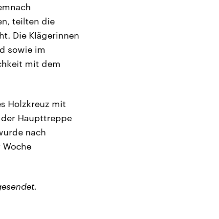
demnach
n, teilten die
cht. Die Klägerinnen
d sowie im
chkeit mit dem
s Holzkreuz mit
n der Haupttreppe
 wurde nach
r Woche
gesendet.