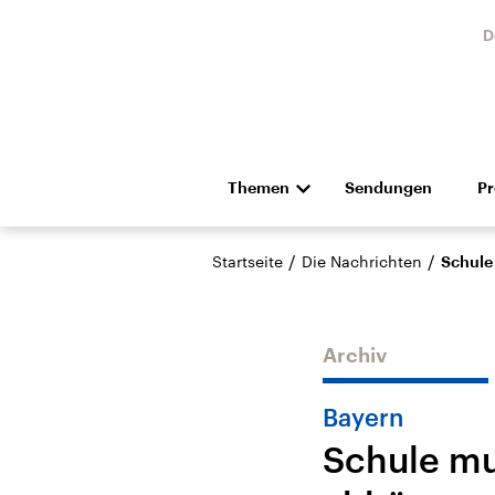
D
Themen
Sendungen
P
Die Nachrichten
Politik
/
/
Startseite
Die Nachrichten
Schule
Hörspiel und Feature
Musik
Archiv
Bayern
Schule mu
Landtagswahl Sachsen-
USA
Anhalt 2026
Aktuel