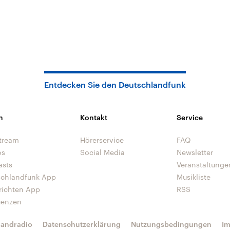
Entdecken Sie den Deutschlandfunk
n
Kontakt
Service
tream
Hörerservice
FAQ
os
Social Media
Newsletter
asts
Veranstaltunge
schlandfunk App
Musikliste
richten App
RSS
uenzen
landradio
Datenschutzerklärung
Nutzungsbedingungen
I