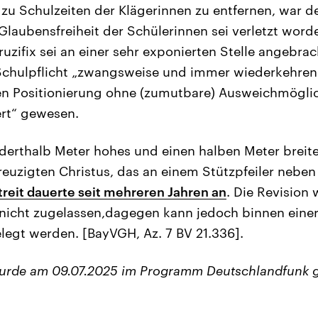
 zu Schulzeiten der Klägerinnen zu entfernen, war 
Glaubensfreiheit der Schülerinnen sei verletzt worde
ruzifix sei an einer sehr exponierten Stelle angebra
Schulpflicht „zwangsweise und immer wiederkehren
sen Positionierung ohne (zumutbare) Ausweichmögli
ert“ gewesen.
derthalb Meter hohes und einen halben Meter breite
reuzigten Christus, das an einem Stützpfeiler nebe
reit dauerte seit mehreren Jahren an
. Die Revision
nicht zugelassen,dagegen kann jedoch binnen eine
egt werden. [BayVGH, Az. 7 BV 21.336].
wurde am 09.07.2025 im Programm Deutschlandfunk 