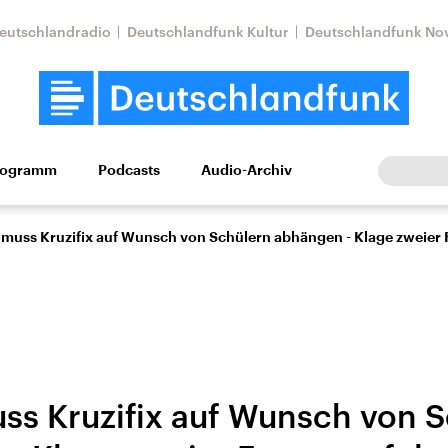
eutschlandradio
Deutschlandfunk Kultur
Deutschlandfunk No
rogramm
Podcasts
Audio-Archiv
Wirtschaft
Wissen
Kultur
Europa
Gesellschaf
 muss Kruzifix auf Wunsch von Schülern abhängen - Klage zweier 
ss Kruzifix auf Wunsch von 
Nahostkonflikt
Iran
le Beiträge,
Aktuelle Lage und
Aktuelle Lage und