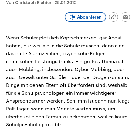
Von Christoph Richter
|
28.01.2015
CDU, SPD und FDP regiert.-
aktuelle Weltgeschehen.
Umfragen, Prognosen,
Wahlprogramme, aktuelle Berichte
Abonnieren
Sendungen
Programm
Podcasts
und Hintergründe zu den Parteien
Link
Emai
und Kandidaten der anstehenden
kopieren/te
Wahl.
Audio-Archiv
Wenn Schüler plötzlich Kopfschmerzen, gar Angst
haben, nur weil sie in die Schule müssen, dann sind
das erste Alarmzeichen, psychische Folgen
schulischen Leistungsdrucks. Ein großes Thema ist
auch Mobbing, insbesondere Cyber-Mobbing, aber
auch Gewalt unter Schülern oder der Drogenkonsum.
Dinge mit denen Eltern oft überfordert sind, weshalb
für sie Schulpsychologen ein immer wichtigerer
Ansprechpartner werden. Schlimm ist dann nur, klagt
Ralf Jäger, wenn man Monate warten muss, um
überhaupt einen Termin zu bekommen, weil es kaum
Schulpsychologen gibt: