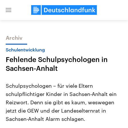
Close
menu
Archiv
Themen
Schulentwicklung
Fehlende Schulpsychologen in
Sachsen-Anhalt
Schulpsychologen – für viele Eltern
schulpflichtiger Kinder in Sachsen-Anhalt ein
Landtagswahl Sachsen-Anhalt
USA
Reizwort. Denn sie gibt es kaum, weswegen
2026
Aktuelle Beiträge, Analys
Alle Informationen
Hintergründe
jetzt die GEW und der Landeselternrat in
Sachsen-Anhalt wählt am 6.
Wirtschaftlich und militäri
September 2026 einen neuen
gehören die Vereinigten S
Sachsen-Anhalt Alarm schlagen.
Landtag. Seit 2021 wird das
den mächtigsten Ländern 
Bundesland von einer Koalition aus
mit großem Einfluss auf d