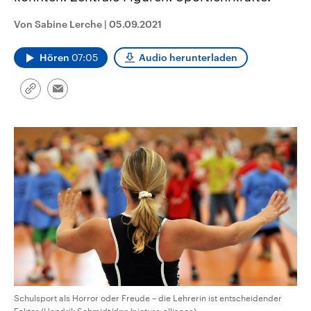
CDU, SPD und FDP regiert.-
aktuelle Weltgeschehen.
Umfragen, Prognosen,
Von Sabine Lerche
|
05.09.2021
Wahlprogramme, aktuelle Berichte
Sendungen
Programm
Podcasts
und Hintergründe zu den Parteien
und Kandidaten der anstehenden
Hören
07:05
Audio herunterladen
Wahl.
Audio-Archiv
Link
Email
kopieren/teilen
Schulsport als Horror oder Freude – die Lehrerin ist entscheidender