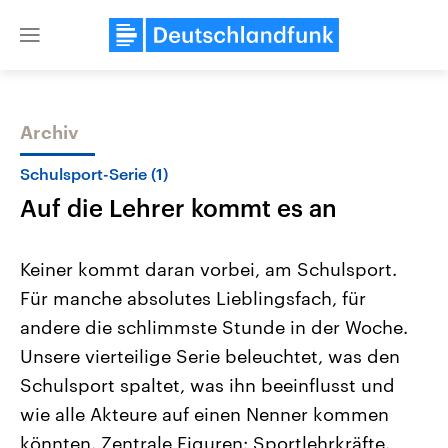
Close
menu
Archiv
Themen
Schulsport-Serie (1)
Auf die Lehrer kommt es an
Keiner kommt daran vorbei, am Schulsport.
Für manche absolutes Lieblingsfach, für
andere die schlimmste Stunde in der Woche.
Landtagswahl Sachsen-Anhalt
USA
Unsere vierteilige Serie beleuchtet, was den
2026
Aktuelle Beiträge, Analys
Alle Informationen
Schulsport spaltet, was ihn beeinflusst und
Hintergründe
Sachsen-Anhalt wählt am 6.
Wirtschaftlich und militäri
wie alle Akteure auf einen Nenner kommen
September 2026 einen neuen
gehören die Vereinigten S
Landtag. Seit 2021 wird das
den mächtigsten Ländern 
könnten. Zentrale Figuren: Sportlehrkräfte.
Bundesland von einer Koalition aus
mit großem Einfluss auf d