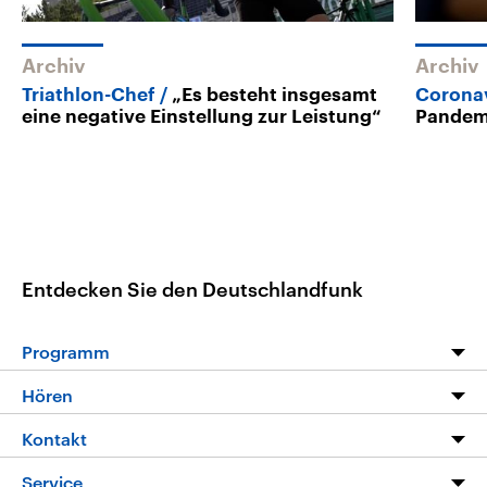
Archiv
Archiv
Triathlon-Chef
„Es besteht insgesamt
Coronav
eine negative Einstellung zur Leistung“
Pandem
Entdecken Sie den Deutschlandfunk
Programm
Programm
Hören
Alle Sendungen
Livestream
Kontakt
Die Nachrichten
Audios
Hörerservice
Service