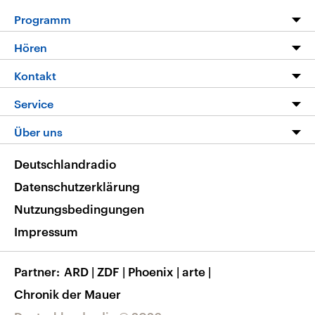
Programm
Programm
Hören
Alle Sendungen
Livestream
Kontakt
Die Nachrichten
Audios
Hörerservice
Service
Nachrichtenleicht
Podcasts
Social Media
FAQ
Über uns
Neue Beiträge auf dlf.de
Deutschlandfunk App
Newsletter
Deutschlandradio
Themen-Schwerpunkte
Nachrichten App
Deutschlandradio
Veranstaltungen
Presse
Frequenzen
Datenschutzerklärung
Musikliste
Ausbildung und Karriere
Nutzungsbedingungen
RSS
Transparenz
Impressum
Korrekturen
Barrierefreiheit
Partner
ARD
|
ZDF
|
Phoenix
|
arte
|
Chronik der Mauer