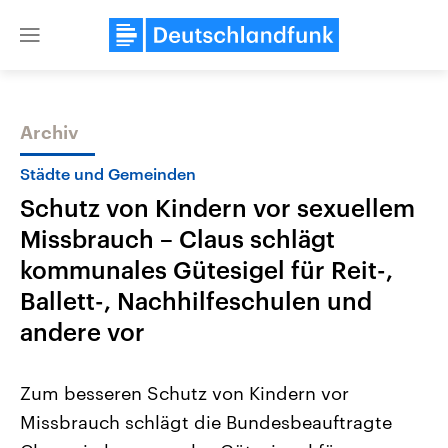
Close
menu
Archiv
Themen
Städte und Gemeinden
Schutz von Kindern vor sexuellem
Missbrauch – Claus schlägt
kommunales Gütesigel für Reit-,
Ballett-, Nachhilfeschulen und
andere vor
Landtagswahl Sachsen-Anhalt
USA
2026
Aktuelle Beiträge, Analys
Alle Informationen
Hintergründe
Zum besseren Schutz von Kindern vor
Sachsen-Anhalt wählt am 6.
Wirtschaftlich und militäri
September 2026 einen neuen
gehören die Vereinigten S
Missbrauch schlägt die Bundesbeauftragte
Landtag. Seit 2021 wird das
den mächtigsten Ländern 
Bundesland von einer Koalition aus
mit großem Einfluss auf d