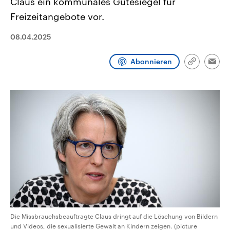
Claus ein kommunales Gütesiegel für
CDU, SPD und FDP regiert.-
aktuelle Weltgeschehen.
Umfragen, Prognosen,
Freizeitangebote vor.
Wahlprogramme, aktuelle Berichte
Sendungen
Programm
Podcasts
und Hintergründe zu den Parteien
08.04.2025
und Kandidaten der anstehenden
Wahl.
Audio-Archiv
Abonnieren
Link
Emai
kopieren/te
Die Missbrauchsbeauftragte Claus dringt auf die Löschung von Bildern
und Videos, die sexualisierte Gewalt an Kindern zeigen. (picture