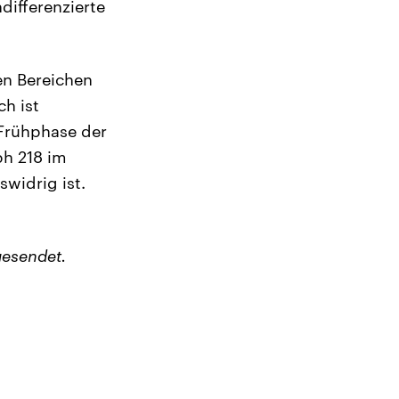
differenzierte
en Bereichen
ch ist
 Frühphase der
ph 218 im
widrig ist.
esendet.