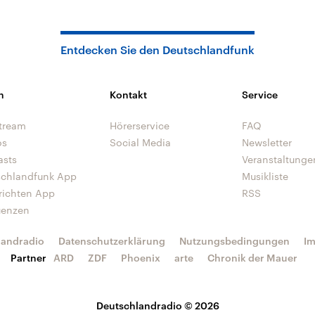
Entdecken Sie den Deutschlandfunk
n
Kontakt
Service
tream
Hörerservice
FAQ
os
Social Media
Newsletter
asts
Veranstaltunge
schlandfunk App
Musikliste
richten App
RSS
uenzen
landradio
Datenschutzerklärung
Nutzungsbedingungen
I
Partner
ARD
ZDF
Phoenix
arte
Chronik der Mauer
Deutschlandradio © 2026