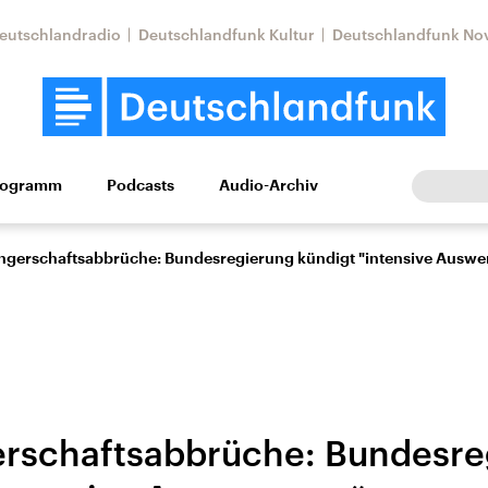
eutschlandradio
Deutschlandfunk Kultur
Deutschlandfunk No
rogramm
Podcasts
Audio-Archiv
Wirtschaft
Wissen
Kultur
Europa
Gesellschaf
gerschaftsabbrüche: Bundesregierung kündigt "intensive Auswer
rschaftsabbrüche: Bundesre
Nahostkonflikt
Iran
le Beiträge,
Aktuelle Lage und
Aktuelle Lage und