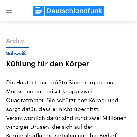
Close
menu
Archiv
Themen
Schweiß
Kühlung für den Körper
Die Haut ist das größte Sinnesorgan des
Menschen und misst knapp zwei
Quadratmeter. Sie schützt den Körper und
Landtagswahl Sachsen-Anhalt
USA
sorgt dafür, dass er nicht überhitzt.
2026
Aktuelle Beiträge, Analys
Alle Informationen
Verantwortlich dafür sind rund zwei Millionen
Hintergründe
Sachsen-Anhalt wählt am 6.
Wirtschaftlich und militäri
winziger Drüsen, die sich auf der
September 2026 einen neuen
gehören die Vereinigten S
Landtag. Seit 2021 wird das
den mächtigsten Ländern 
Körperoberfläche verteilen und bei Bedarf
Bundesland von einer Koalition aus
mit großem Einfluss auf d