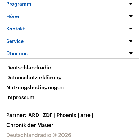
Programm
Programm
Hören
Alle Sendungen
Livestream
Kontakt
Die Nachrichten
Audios
Hörerservice
Service
Nachrichtenleicht
Podcasts
Social Media
FAQ
Über uns
Neue Beiträge auf dlf.de
Deutschlandfunk App
Newsletter
Deutschlandradio
Themen-Schwerpunkte
Nachrichten App
Deutschlandradio
Veranstaltungen
Presse
Frequenzen
Datenschutzerklärung
Musikliste
Ausbildung und Karriere
Nutzungsbedingungen
RSS
Transparenz
Impressum
Korrekturen
Barrierefreiheit
Partner
ARD
|
ZDF
|
Phoenix
|
arte
|
Chronik der Mauer
Deutschlandradio © 2026