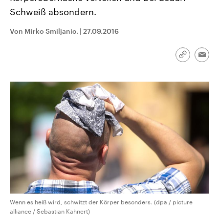
CDU, SPD und FDP regiert.-
aktuelle Weltgeschehen.
Schweiß absondern.
Umfragen, Prognosen,
Wahlprogramme, aktuelle Berichte
Sendungen
Programm
Podcasts
und Hintergründe zu den Parteien
Von Mirko Smiljanic.
|
27.09.2016
und Kandidaten der anstehenden
Wahl.
Audio-Archiv
Link
Emai
kopieren/te
Wenn es heiß wird, schwitzt der Körper besonders. (dpa / picture
alliance / Sebastian Kahnert)