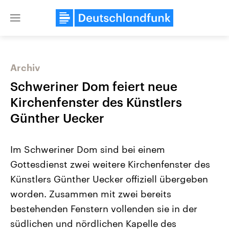
Close
menu
Archiv
Themen
Schweriner Dom feiert neue
Kirchenfenster des Künstlers
Günther Uecker
Im Schweriner Dom sind bei einem
Gottesdienst zwei weitere Kirchenfenster des
Künstlers Günther Uecker offiziell übergeben
Landtagswahl Sachsen-Anhalt
USA
2026
Aktuelle Beiträge, Analys
worden. Zusammen mit zwei bereits
Alle Informationen
Hintergründe
Sachsen-Anhalt wählt am 6.
Wirtschaftlich und militäri
bestehenden Fenstern vollenden sie in der
September 2026 einen neuen
gehören die Vereinigten S
Landtag. Seit 2021 wird das
den mächtigsten Ländern 
südlichen und nördlichen Kapelle des
Bundesland von einer Koalition aus
mit großem Einfluss auf d