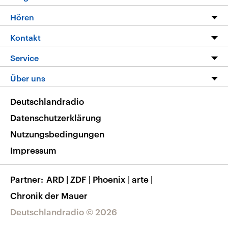
Programm
Hören
Alle Sendungen
Livestream
Kontakt
Die Nachrichten
Audios
Hörerservice
Service
Nachrichtenleicht
Podcasts
Social Media
FAQ
Über uns
Neue Beiträge auf dlf.de
Deutschlandfunk App
Newsletter
Deutschlandradio
Themen-Schwerpunkte
Nachrichten App
Deutschlandradio
Veranstaltungen
Presse
Frequenzen
Datenschutzerklärung
Musikliste
Ausbildung und Karriere
Nutzungsbedingungen
RSS
Transparenz
Impressum
Korrekturen
Barrierefreiheit
Partner
ARD
|
ZDF
|
Phoenix
|
arte
|
Chronik der Mauer
Deutschlandradio © 2026