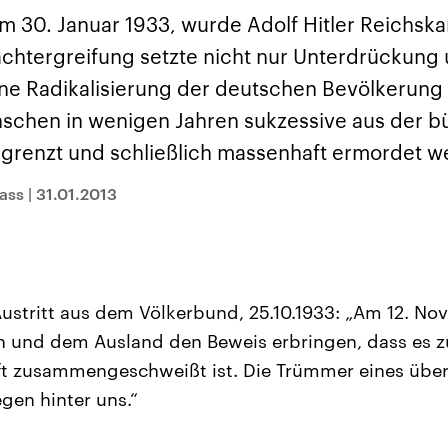
sen und
Hintergründe
Hintergründe
Der Überfall der
Der Iran – seit der
rgründe
m 30. Januar 1933, wurde Adolf Hitler Reichskan
haftlich und
palästinensischen
Islamischen Revolu
risch gehören die
Terrororganisation
1979 auch Islamisc
htergreifung setzte nicht nur Unterdrückung 
igten Staaten zu
Hamas im Oktober 2023
Republik Iran – ist e
ächtigsten
auf Israel hat in der
von einem
ne Radikalisierung der deutschen Bevölkerung 
n der Erde, mit
Region wieder die
Religionsführer auto
 Einfluss auf das
Gewalt entfacht. Israel
regierter Staat im 
nschen in wenigen Jahren sukzessive aus der b
le Weltgeschehen.
möchte die Hamas
Osten. Eine Feindsc
zerstören. Diese wird wie
zu Israel und zu de
sgrenzt und schließlich massenhaft ermordet 
die Hisbollah im Libanon
ist fest in der
vom Iran unterstützt.
Staatsideologie
rass
|
31.01.2013
verankert.
ustritt aus dem Völkerbund, 25.10.1933: „Am 12. N
h und dem Ausland den Beweis erbringen, dass es z
t zusammengeschweißt ist. Die Trümmer eines über
egen hinter uns.“