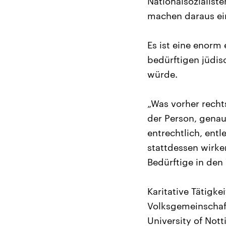
Nationalsozialiste
machen daraus ein
Es ist eine enorm 
bedürftigen jüdis
würde.
„Was vorher recht
der Person, genaus
entrechtlich, entl
stattdessen wirken
Bedürftige in den
Karitative Tätigke
Volksgemeinschaft
University of Not