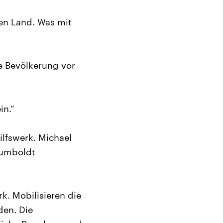
den Land. Was mit
e Bevölkerung vor
in.“
lfswerk. Michael
Humboldt
k. Mobilisieren die
den. Die