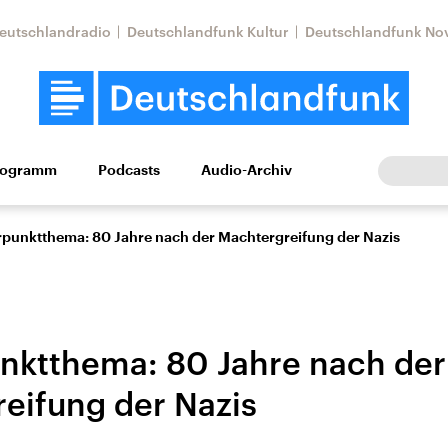
eutschlandradio
Deutschlandfunk Kultur
Deutschlandfunk No
rogramm
Podcasts
Audio-Archiv
Wirtschaft
Wissen
Kultur
Europa
Gesellschaf
punktthema: 80 Jahre nach der Machtergreifung der Nazis
ktthema: 80 Jahre nach der
eifung der Nazis
Nahostkonflikt
Iran
le Beiträge,
Aktuelle Lage und
Aktuelle Lage und