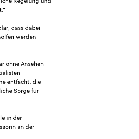
atliche Regelung und
.“
klar, dass dabei
holfen werden
war ohne Ansehen
ialisten
ne entfacht, die
liche Sorge für
le in der
ssorin an der