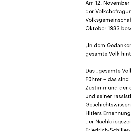
Am 12. November 
der Volksbefragu
Volksgemeinschaft
Oktober 1933 bes
„In dem Gedanken 
gesamte Volk hint
Das „gesamte Volk
Führer – das sind
Zustimmung der d
und seiner rassis
Geschichtswissens
Hitlers Ernennung
der Nachkriegszei
Friedrich-Schiller-