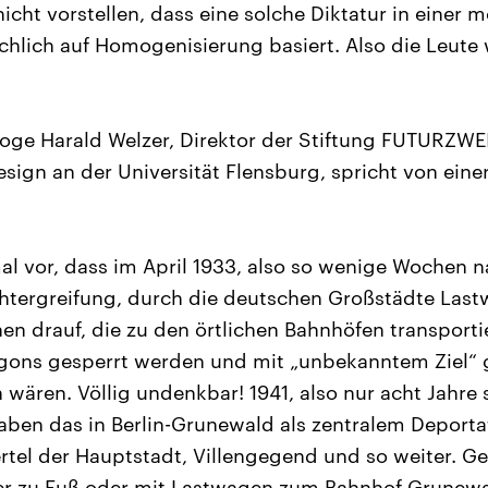
nicht vorstellen, dass eine solche Diktatur in einer
ächlich auf Homogenisierung basiert. Also die Leute
oge Harald Welzer, Direktor der Stiftung FUTURZWEI
sign an der Universität Flensburg, spricht von ein
mal vor, dass im April 1933, also so wenige Wochen 
tergreifung, durch die deutschen Großstädte Last
n drauf, die zu den örtlichen Bahnhöfen transport
agons gesperrt werden und mit „unbekanntem Ziel“
wären. Völlig undenkbar! 1941, also nur acht Jahre 
 haben das in Berlin-Grunewald als zentralem Deport
ertel der Hauptstadt, Villengegend und so weiter. 
er zu Fuß oder mit Lastwagen zum Bahnhof Grunewal