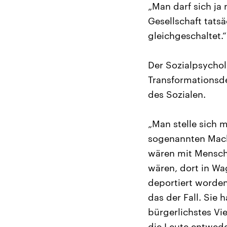
„Man darf sich ja 
Gesellschaft tats
gleichgeschaltet.“
Der Sozialpsychol
Transformationsde
des Sozialen.
„Man stelle sich 
sogenannten Mach
wären mit Mensche
wären, dort in W
deportiert worden 
das der Fall. Sie
bürgerlichstes Vi
die Leute entwed