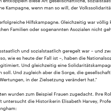
n entkoppeln diese Art gesellschaftliche, sozialsta
e Kampagne, wenn man so will, der Volkssolidarität
erfolgreiche Hilfskampagne. Gleichzeitig war völlig 
chen Familien oder sogenannten Asozialen nicht ge
sstaatlich und sozialstaatlich geregelt war – und z
o, wie es heute der Fall ist –, haben die Nationalsoz
egitimiert. Und gleichzeitig eine Solidaritätskampag
 soll. Und zugleich aber die Sorge, die gesellschaft
 Wertungen, in der Zielsetzung verändert hat.“
iten wurden zum Beispiel Frauen zugedacht. Ihre Rol
 untersucht die Historikerin Elisabeth Harvey, Profe
tingham: