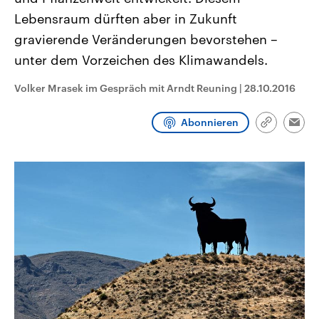
CDU, SPD und FDP regiert.-
aktuelle Weltgeschehen.
Lebensraum dürften aber in Zukunft
Umfragen, Prognosen,
Wahlprogramme, aktuelle Berichte
gravierende Veränderungen bevorstehen –
Sendungen
Programm
Podcasts
und Hintergründe zu den Parteien
und Kandidaten der anstehenden
unter dem Vorzeichen des Klimawandels.
Wahl.
Audio-Archiv
Volker Mrasek im Gespräch mit Arndt Reuning
|
28.10.2016
Abonnieren
Link
Emai
kopieren/te