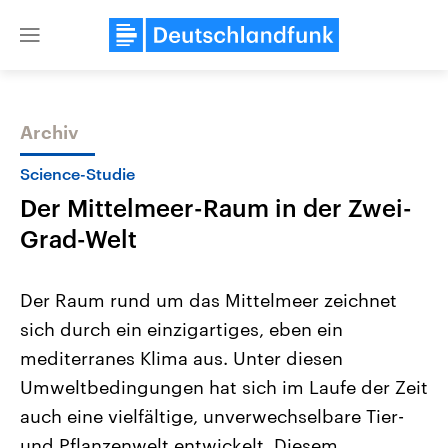
Close
menu
Archiv
Themen
Science-Studie
Der Mittelmeer-Raum in der Zwei-
Grad-Welt
Der Raum rund um das Mittelmeer zeichnet
sich durch ein einzigartiges, eben ein
Landtagswahl Sachsen-Anhalt
USA
mediterranes Klima aus. Unter diesen
2026
Aktuelle Beiträge, Analys
Alle Informationen
Hintergründe
Umweltbedingungen hat sich im Laufe der Zeit
Sachsen-Anhalt wählt am 6.
Wirtschaftlich und militäri
September 2026 einen neuen
gehören die Vereinigten S
auch eine vielfältige, unverwechselbare Tier-
Landtag. Seit 2021 wird das
den mächtigsten Ländern 
und Pflanzenwelt entwickelt. Diesem
Bundesland von einer Koalition aus
mit großem Einfluss auf d