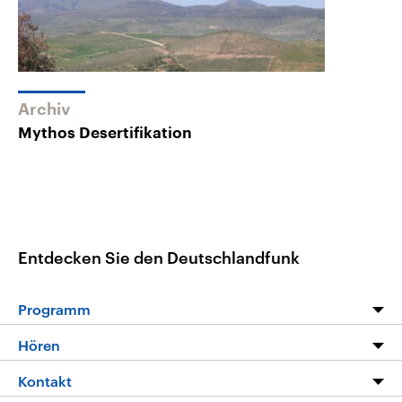
Archiv
Mythos Desertifikation
Entdecken Sie den Deutschlandfunk
Programm
Programm
Hören
Alle Sendungen
Livestream
Kontakt
Die Nachrichten