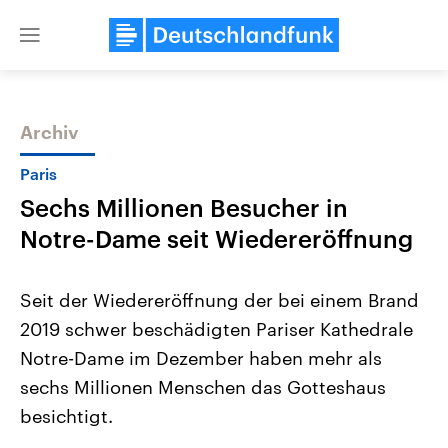
Close
menu
Archiv
Themen
Paris
Sechs Millionen Besucher in
Notre-Dame seit Wiedereröffnung
Seit der Wiedereröffnung der bei einem Brand
2019 schwer beschädigten Pariser Kathedrale
Landtagswahl Sachsen-Anhalt
USA
Notre-Dame im Dezember haben mehr als
2026
Aktuelle Beiträge, Analys
Alle Informationen
Hintergründe
sechs Millionen Menschen das Gotteshaus
Sachsen-Anhalt wählt am 6.
Wirtschaftlich und militäri
September 2026 einen neuen
gehören die Vereinigten S
besichtigt.
Landtag. Seit 2021 wird das
den mächtigsten Ländern 
Bundesland von einer Koalition aus
mit großem Einfluss auf d