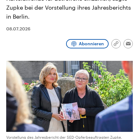
CDU, SPD und FDP regiert.-
aktuelle Weltgeschehen.
Zupke bei der Vorstellung ihres Jahresberichts
Umfragen, Prognosen,
Wahlprogramme, aktuelle Berichte
in Berlin.
Sendungen
Programm
Podcasts
und Hintergründe zu den Parteien
und Kandidaten der anstehenden
Wahl.
08.07.2026
Audio-Archiv
Abonnieren
Link
Emai
kopieren/te
Vorstellung des Jahresbericht der SED-Opferbeauftragten Zupke,