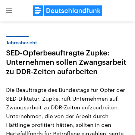
Close
menu
Jahresbericht
Themen
SED-Opferbeauftragte Zupke:
Unternehmen sollen Zwangsarbeit
zu DDR-Zeiten aufarbeiten
Die Beauftragte des Bundestags für Opfer der
SED-Diktatur, Zupke, ruft Unternehmen auf,
Landtagswahl Sachsen-Anhalt
USA
Zwangsarbeit zu DDR-Zeiten aufzuarbeiten.
2026
Aktuelle Beiträge, Analys
Alle Informationen
Unternehmen, die von der Arbeit durch
Hintergründe
Sachsen-Anhalt wählt am 6.
Wirtschaftlich und militäri
Häftlinge profitiert hätten, sollten in den
September 2026 einen neuen
gehören die Vereinigten S
Landtag. Seit 2021 wird das
den mächtigsten Ländern 
Härtefallfonds für Betroffene einzahlen, sagte
Bundesland von einer Koalition aus
mit großem Einfluss auf d