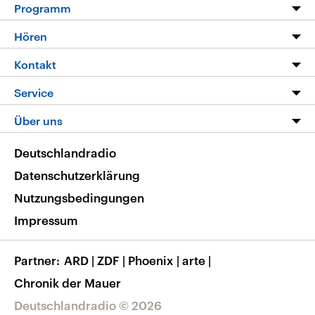
Programm
Programm
Hören
Alle Sendungen
Livestream
Kontakt
Die Nachrichten
Audios
Hörerservice
Service
Nachrichtenleicht
Podcasts
Social Media
FAQ
Über uns
Neue Beiträge auf dlf.de
Deutschlandfunk App
Newsletter
Deutschlandradio
Themen-Schwerpunkte
Nachrichten App
Deutschlandradio
Veranstaltungen
Presse
Frequenzen
Datenschutzerklärung
Musikliste
Ausbildung und Karriere
Nutzungsbedingungen
RSS
Transparenz
Impressum
Korrekturen
Barrierefreiheit
Partner
ARD
|
ZDF
|
Phoenix
|
arte
|
Chronik der Mauer
Deutschlandradio © 2026