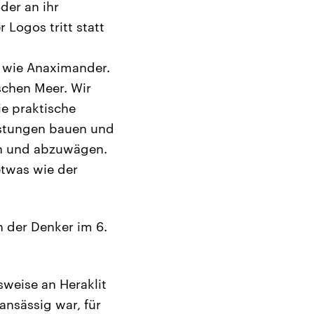
der an ihr
 Logos tritt statt
 wie Anaximander.
schen Meer. Wir
ie praktische
estungen bauen und
en und abzuwägen.
etwas wie der
n der Denker im 6.
lsweise an Heraklit
ansässig war, für