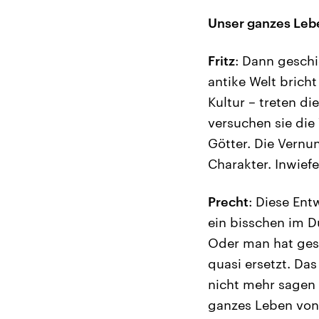
Unser ganzes Lebe
Fritz
: Dann geschi
antike Welt brich
Kultur – treten di
versuchen sie die 
Götter. Die Vernu
Charakter. Inwief
Precht
: Diese Ent
ein bisschen im 
Oder man hat gesa
quasi ersetzt. Da
nicht mehr sagen 
ganzes Leben von