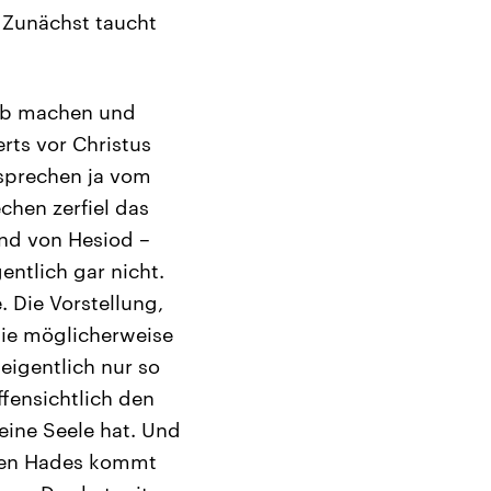
 Zunächst taucht
eib machen und
rts vor Christus
 sprechen ja vom
chen zerfiel das
und von Hesiod –
ntlich gar nicht.
e. Die Vorstellung,
die möglicherweise
 eigentlich nur so
ffensichtlich den
eine Seele hat. Und
 den Hades kommt