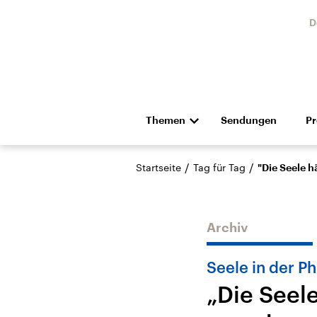
D
Themen
Sendungen
P
Die Nachrichten
Politik
/
/
Startseite
Tag für Tag
"Die Seele 
Hörspiel und Feature
Musik
Archiv
Seele in der P
„Die Seel
Landtagswahl Sachsen-
USA
Anhalt 2026
Aktuel