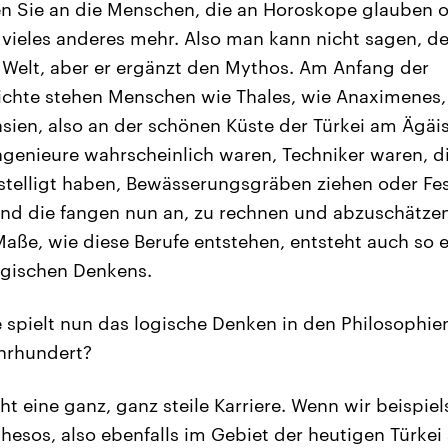
n Sie an die Menschen, die an Horoskope glauben o
vieles anderes mehr. Also man kann nicht sagen, der
 Welt, aber er ergänzt den Mythos. Am Anfang der
ichte stehen Menschen wie Thales, wie Anaximenes,
nasien, also an der schönen Küste der Türkei am Ägäi
Ingenieure wahrscheinlich waren, Techniker waren, d
telligt haben, Bewässerungsgräben ziehen oder F
Und die fangen nun an, zu rechnen und abzuschätz
aße, wie diese Berufe entstehen, entsteht auch so 
ogischen Denkens.
e spielt nun das logische Denken in den Philosophie
ahrhundert?
cht eine ganz, ganz steile Karriere. Wenn wir beispie
hesos, also ebenfalls im Gebiet der heutigen Türkei 