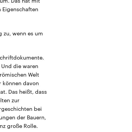
um. Das hat mit
n Eigenschaften
g zu, wenn es um
Schriftdokumente.
. Und die waren
 römischen Welt
ir können davon
at. Das heißt, dass
lten zur
rgeschichten bei
rungen der Bauern,
anz große Rolle.