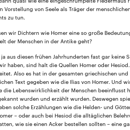
dann quasi wie eine eingeschrumpelte Fledermaus r
 Vorstellung von Seele als Träger der menschliche
hts zu tun.
en wir Dichtern wie Homer eine so große Bedeutun
elt der Menschen in der Antike geht?
 ja aus diesen frühen Jahrhunderten fast gar keine 
ir haben, sind halt die Quellen Homer oder Hesiod
eitet. Also es hat in der gesamten griechischen und
eichen Text gegeben wie die Ilias von Homer. Und w
e die Lebenswirklichkeit der Menschen beeinflusst h
 gekannt wurden und erzählt wurden. Deswegen spie
eben solche Erzählungen wie die Helden- und Götte
omer – oder auch bei Hesiod die alltäglichen Beleh
atten, wie sie einen Acker bestellen sollten – eine g