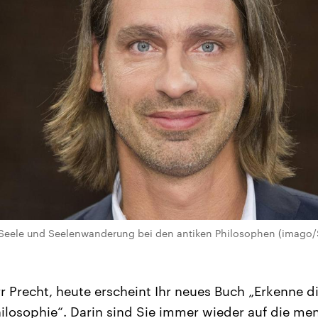
 Seele und Seelenwanderung bei den antiken Philosophen (imago
rr Precht, heute erscheint Ihr neues Buch „Erkenne di
ilosophie“. Darin sind Sie immer wieder auf die men