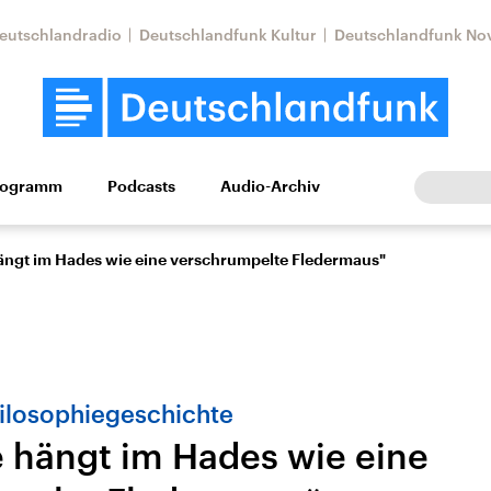
eutschlandradio
Deutschlandfunk Kultur
Deutschlandfunk No
rogramm
Podcasts
Audio-Archiv
Wirtschaft
Wissen
Kultur
Europa
Gesellschaf
hängt im Hades wie eine verschrumpelte Fledermaus"
hilosophiegeschichte
e hängt im Hades wie eine
Nahostkonflikt
Iran
le Beiträge,
Aktuelle Lage und
Aktuelle Lage und