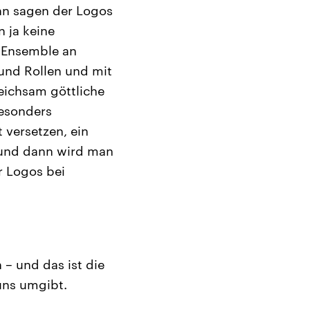
nn sagen der Logos
n ja keine
s Ensemble an
und Rollen und mit
eichsam göttliche
besonders
t versetzen, ein
n und dann wird man
r Logos bei
 – und das ist die
uns umgibt.