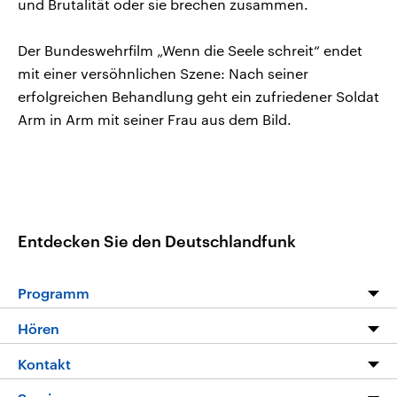
und Brutalität oder sie brechen zusammen.
Der Bundeswehrfilm „Wenn die Seele schreit“ endet
mit einer versöhnlichen Szene: Nach seiner
erfolgreichen Behandlung geht ein zufriedener Soldat
Arm in Arm mit seiner Frau aus dem Bild.
Entdecken Sie den Deutschlandfunk
Programm
Programm
Hören
Alle Sendungen
Livestream
Kontakt
Die Nachrichten
Audios
Hörerservice