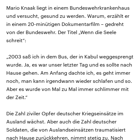
CDU, SPD und FDP regiert.-
aktuelle Weltgeschehen.
Mario Knaak liegt in einem Bundeswehrkrankenhaus
Umfragen, Prognosen,
Wahlprogramme, aktuelle Berichte
und versucht, gesund zu werden. Warum, erzählt er
Sendungen
Programm
Podcasts
und Hintergründe zu den Parteien
in einem 20-minütigen Dokumentarfilm – gedreht
und Kandidaten der anstehenden
Wahl.
von der Bundeswehr. Der Titel „Wenn die Seele
Audio-Archiv
schreit“:
„2003 saß ich in dem Bus, der in Kabul weggesprengt
wurde. Ja, es war unser letzter Tag und es sollte nach
Hause gehen. Am Anfang dachte ich, es geht immer
noch, man kann irgendwann wieder schlafen und so.
Aber es wurde von Mal zu Mal immer schlimmer mit
der Zeit.“
Die Zahl ziviler Opfer deutscher Kriegseinsätze im
Ausland wächst. Aber auch die Zahl deutscher
Soldaten, die von Auslandseinsätzen traumatisiert
nach Hause zurückkehren, nimmt stetig zu. Nach