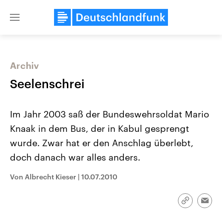
Close
menu
Archiv
Themen
Seelenschrei
Im Jahr 2003 saß der Bundeswehrsoldat Mario
Knaak in dem Bus, der in Kabul gesprengt
wurde. Zwar hat er den Anschlag überlebt,
doch danach war alles anders.
Landtagswahl Sachsen-Anhalt
USA
Von Albrecht Kieser
|
10.07.2010
2026
Aktuelle Beiträge, Analys
Alle Informationen
Hintergründe
Sachsen-Anhalt wählt am 6.
Wirtschaftlich und militäri
September 2026 einen neuen
gehören die Vereinigten S
Link
Emai
Landtag. Seit 2021 wird das
den mächtigsten Ländern 
kopieren/te
Bundesland von einer Koalition aus
mit großem Einfluss auf d