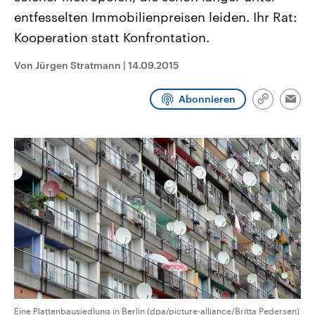
CDU, SPD und FDP regiert.-
aktuelle Weltgeschehen.
entfesselten Immobilienpreisen leiden. Ihr Rat:
Umfragen, Prognosen,
Wahlprogramme, aktuelle Berichte
Kooperation statt Konfrontation.
Sendungen
Programm
Podcasts
und Hintergründe zu den Parteien
und Kandidaten der anstehenden
Wahl.
Von Jürgen Stratmann
|
14.09.2015
Audio-Archiv
Abonnieren
Link
Emai
kopieren/te
Eine Plattenbausiedlung in Berlin (dpa/picture-alliance/Britta Pedersen)