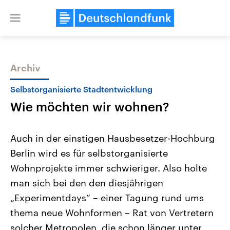
Close
menu
Archiv
Themen
Selbstorganisierte Stadtentwicklung
Wie möchten wir wohnen?
Auch in der einstigen Hausbesetzer-Hochburg
Berlin wird es für selbstorganisierte
Wohnprojekte immer schwieriger. Also holte
Landtagswahl Sachsen-Anhalt
USA
man sich bei den den diesjährigen
2026
Aktuelle Beiträge, Analys
Alle Informationen
„Experimentdays“ – einer Tagung rund ums
Hintergründe
Sachsen-Anhalt wählt am 6.
Wirtschaftlich und militäri
thema neue Wohnformen – Rat von Vertretern
September 2026 einen neuen
gehören die Vereinigten S
Landtag. Seit 2021 wird das
den mächtigsten Ländern 
solcher Metropolen, die schon länger unter
Bundesland von einer Koalition aus
mit großem Einfluss auf d