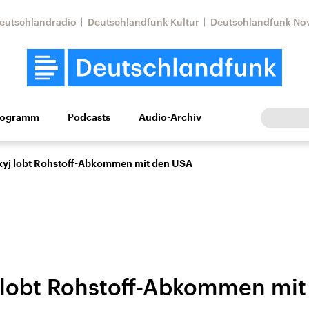
eutschlandradio
Deutschlandfunk Kultur
Deutschlandfunk No
rogramm
Podcasts
Audio-Archiv
Wirtschaft
Wissen
Kultur
Europa
Gesellschaf
kyj lobt Rohstoff-Abkommen mit den USA
 lobt Rohstoff-Abkommen mi
Nahostkonflikt
Iran
le Beiträge,
Aktuelle Lage und
Aktuelle Lage und