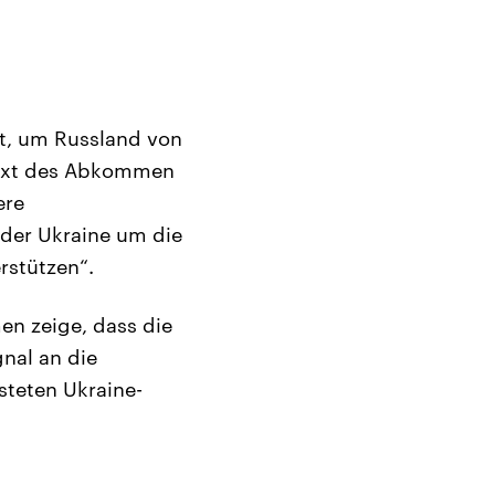
rt, um Russland von
 Text des Abkommen
ere
 der Ukraine um die
rstützen“.
n zeige, dass die
gnal an die
steten Ukraine-