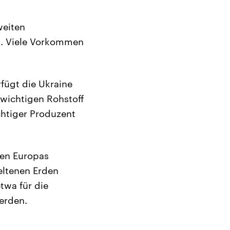
weiten
n. Viele Vorkommen
fügt die Ukraine
wichtigen Rohstoff
chtiger Produzent
men Europas
eltenen Erden
twa für die
erden.