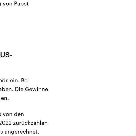
g von Papst
 US-
ds ein. Bei
haben. Die Gewinne
den.
s von den
 2022 zurückzahlen
ds angerechnet.