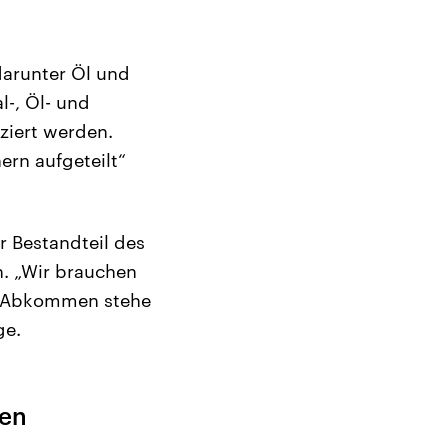
arunter Öl und
l-, Öl- und
ziert werden.
rn aufgeteilt“
r Bestandteil des
. „Wir brauchen
as Abkommen stehe
ge.
ten