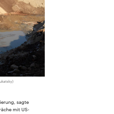
ukatsky)
ierung, sagte
räche mit US-