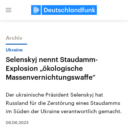
Close
menu
Archiv
Themen
Ukraine
Selenskyj nennt Staudamm-
Explosion „ökologische
Massenvernichtungswaffe“
Der ukrainische Präsident Selenskyj hat
Landtagswahl Sachsen-Anhalt
USA
Russland für die Zerstörung eines Staudamms
2026
Aktuelle Beiträge, Analys
Alle Informationen
Hintergründe
im Süden der Ukraine verantwortlich gemacht.
Sachsen-Anhalt wählt am 6.
Wirtschaftlich und militäri
September 2026 einen neuen
gehören die Vereinigten S
Landtag. Seit 2021 wird das
06.06.2023
den mächtigsten Ländern 
Bundesland von einer Koalition aus
mit großem Einfluss auf d