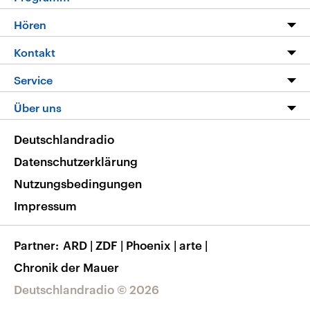
Programm
Hören
Alle Sendungen
Livestream
Kontakt
Die Nachrichten
Audios
Hörerservice
Service
Nachrichtenleicht
Podcasts
Social Media
FAQ
Über uns
Neue Beiträge auf dlf.de
Deutschlandfunk App
Newsletter
Deutschlandradio
Themen-Schwerpunkte
Nachrichten App
Deutschlandradio
Veranstaltungen
Presse
Frequenzen
Datenschutzerklärung
Musikliste
Ausbildung und Karriere
Nutzungsbedingungen
RSS
Transparenz
Impressum
Korrekturen
Barrierefreiheit
Partner
ARD
|
ZDF
|
Phoenix
|
arte
|
Chronik der Mauer
Deutschlandradio © 2026