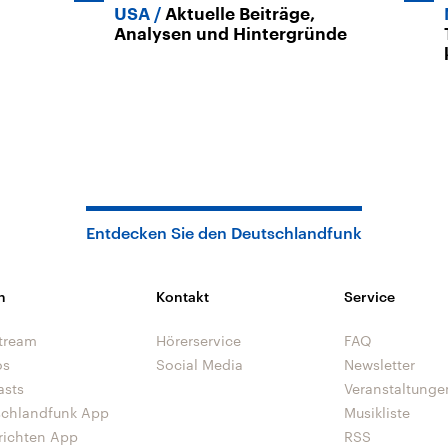
USA
Aktuelle Beiträge,
Analysen und Hintergründe
Entdecken Sie den Deutschlandfunk
n
Kontakt
Service
tream
Hörerservice
FAQ
os
Social Media
Newsletter
asts
Veranstaltunge
schlandfunk App
Musikliste
richten App
RSS