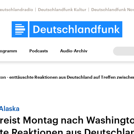
eutschlandradio
Deutschlandfunk Kultur
Deutschlandfunk No
rogramm
Podcasts
Audio-Archiv
Wirtschaft
Wissen
Kultur
Europa
Gesellschaf
ton - enttäuschte Reaktionen aus Deutschland auf Treffen zwisch
 Alaska
 reist Montag nach Washingt
Nahostkonflikt
Iran
te Reaktionen aus Deutschla
le Beiträge,
Aktuelle Lage und
Aktuelle Lage und