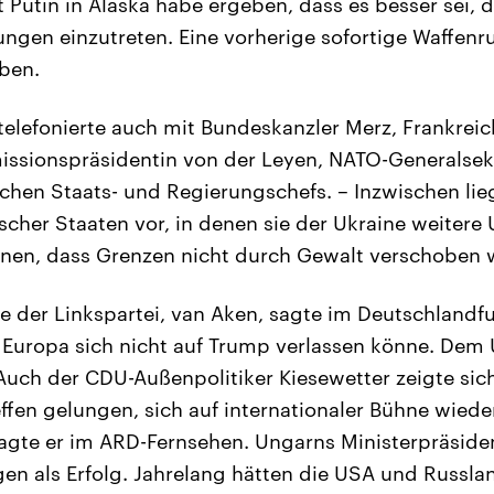
Putin in Alaska habe ergeben, dass es besser sei, di
ngen einzutreten. Eine vorherige sofortige Waffenru
ben.
telefonierte auch mit Bundeskanzler Merz, Frankreic
ssionspräsidentin von der Leyen, NATO-Generalsekr
chen Staats- und Regierungschefs. – Inzwischen lie
scher Staaten vor, in denen sie der Ukraine weitere
nen, dass Grenzen nicht durch Gewalt verschoben 
e der Linkspartei, van Aken, sagte im Deutschlandf
ass Europa sich nicht auf Trump verlassen könne. Dem
 Auch der CDU-Außenpolitiker Kiesewetter zeigte sich
effen gelungen, sich auf internationaler Bühne wied
sagte er im ARD-Fernsehen. Ungarns Ministerpräsid
gen als Erfolg. Jahrelang hätten die USA und Russl