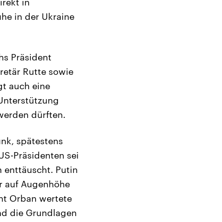
rekt in
he in der Ukraine
hs Präsident
etär Rutte sowie
gt auch eine
 Unterstützung
werden dürften.
unk, spätestens
 US-Präsidenten sei
 enttäuscht. Putin
er auf Augenhöhe
ent Orban wertete
and die Grundlagen