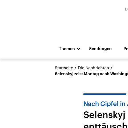
D
Themen
Sendungen
P
Die Nachrichten
Politik
/
/
Startseite
Die Nachrichten
Hörspiel und Feature
Musik
Selenskyj reist Montag nach Washing
Nach Gipfel in
Selenskyj
Landtagswahl Sachsen-
USA
enttäusch
Anhalt 2026
Aktuel