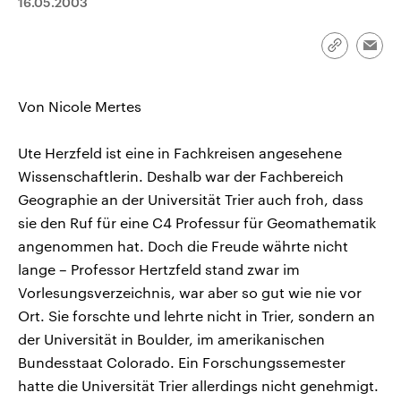
16.05.2003
CDU, SPD und FDP regiert.-
aktuelle Weltgeschehen.
Umfragen, Prognosen,
Wahlprogramme, aktuelle Berichte
Link
Sendungen
Programm
Podcasts
und Hintergründe zu den Parteien
Emai
kopieren/te
und Kandidaten der anstehenden
Wahl.
Audio-Archiv
Von Nicole Mertes
Ute Herzfeld ist eine in Fachkreisen angesehene
Wissenschaftlerin. Deshalb war der Fachbereich
Geographie an der Universität Trier auch froh, dass
sie den Ruf für eine C4 Professur für Geomathematik
angenommen hat. Doch die Freude währte nicht
lange – Professor Hertzfeld stand zwar im
Vorlesungsverzeichnis, war aber so gut wie nie vor
Ort. Sie forschte und lehrte nicht in Trier, sondern an
der Universität in Boulder, im amerikanischen
Bundesstaat Colorado. Ein Forschungssemester
hatte die Universität Trier allerdings nicht genehmigt.