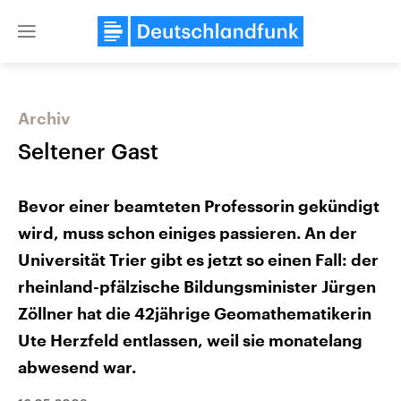
Close
menu
Archiv
Themen
Seltener Gast
Bevor einer beamteten Professorin gekündigt
wird, muss schon einiges passieren. An der
Universität Trier gibt es jetzt so einen Fall: der
rheinland-pfälzische Bildungsminister Jürgen
Landtagswahl Sachsen-Anhalt
Zöllner hat die 42jährige Geomathematikerin
USA
2026
Aktuelle Beiträge, Analys
Ute Herzfeld entlassen, weil sie monatelang
Alle Informationen
Hintergründe
Sachsen-Anhalt wählt am 6.
Wirtschaftlich und militäri
abwesend war.
September 2026 einen neuen
gehören die Vereinigten S
Landtag. Seit 2021 wird das
den mächtigsten Ländern 
Bundesland von einer Koalition aus
mit großem Einfluss auf d