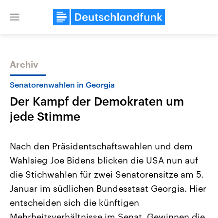
Close
menu
Archiv
Themen
Senatorenwahlen in Georgia
Der Kampf der Demokraten um
jede Stimme
Nach den Präsidentschaftswahlen und dem
Wahlsieg Joe Bidens blicken die USA nun auf
Landtagswahl Sachsen-Anhalt
USA
die Stichwahlen für zwei Senatorensitze am 5.
2026
Aktuelle Beiträge, Analys
Alle Informationen
Hintergründe
Januar im südlichen Bundesstaat Georgia. Hier
Sachsen-Anhalt wählt am 6.
Wirtschaftlich und militäri
September 2026 einen neuen
gehören die Vereinigten S
entscheiden sich die künftigen
Landtag. Seit 2021 wird das
den mächtigsten Ländern 
Mehrheitsverhältnisse im Senat. Gewinnen die
Bundesland von einer Koalition aus
mit großem Einfluss auf d