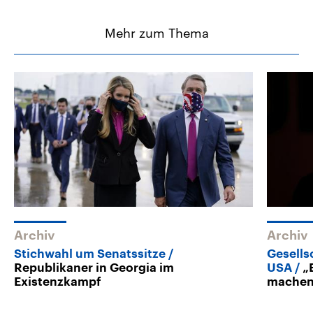
Mehr zum Thema
Archiv
Archiv
Stichwahl um Senatssitze
Gesells
Republikaner in Georgia im
USA
„
Existenzkampf
machen