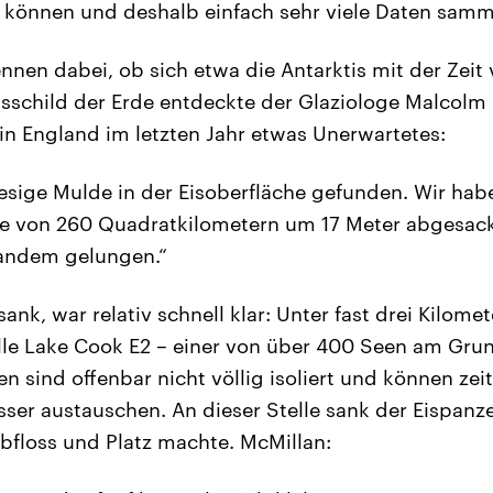
 können und deshalb einfach sehr viele Daten samm
ennen dabei, ob sich etwa die Antarktis mit der Zeit 
sschild der Erde entdeckte der Glaziologe Malcolm
 in England im letzten Jahr etwas Unerwartetes:
iesige Mulde in der Eisoberfläche gefunden. Wir ha
che von 260 Quadratkilometern um 17 Meter abgesack
andem gelungen.“
nk, war relativ schnell klar: Unter fast drei Kilomet
elle Lake Cook E2 – einer von über 400 Seen am Gru
n sind offenbar nicht völlig isoliert und können zei
er austauschen. An dieser Stelle sank der Eispanzer
bfloss und Platz machte. McMillan: