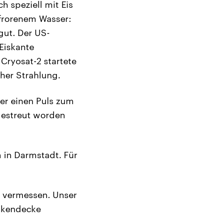
h speziell mit Eis
efrorenem Wasser:
gut. Der US-
Eiskante
Cryosat-2 startete
her Strahlung.
mer einen Puls zum
gestreut worden
 in Darmstadt. Für
r vermessen. Unser
olkendecke