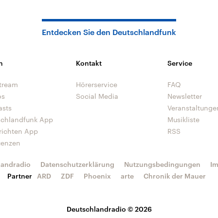
Entdecken Sie den Deutschlandfunk
n
Kontakt
Service
tream
Hörerservice
FAQ
os
Social Media
Newsletter
asts
Veranstaltunge
schlandfunk App
Musikliste
richten App
RSS
uenzen
landradio
Datenschutzerklärung
Nutzungsbedingungen
I
Partner
ARD
ZDF
Phoenix
arte
Chronik der Mauer
Deutschlandradio © 2026