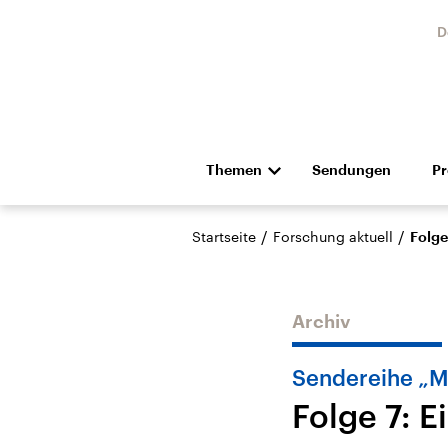
D
Themen
Sendungen
P
Die Nachrichten
Politik
/
/
Startseite
Forschung aktuell
Folge
Hörspiel und Feature
Musik
Archiv
Sendereihe „M
Folge 7: 
Landtagswahl Sachsen-
USA
Anhalt 2026
Aktuel