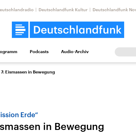
eutschlandradio
Deutschlandfunk Kultur
Deutschlandfunk No
rogramm
Podcasts
Audio-Archiv
Wirtschaft
Wissen
Kultur
Europa
Gesellschaf
 7: Eismassen in Bewegung
ission Erde“
Eismassen in Bewegung
Nahostkonflikt
Iran
le Beiträge,
Aktuelle Lage und
Aktuelle Lage und