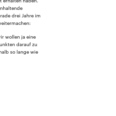
t erhalten haben.
anhaltende
rade drei Jahre im
 weitermachen:
ir wollen ja eine
punkten darauf zu
shalb so lange wie