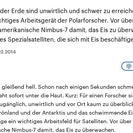
sen und
Hintergründe
Hintergründe
Der Überfall der
Der Iran – seit der
rgründe
 der Erde sind unwirtlich und schwer zu erreich
haftlich und
palästinensischen
Islamischen Revolu
risch gehören die
Terrororganisation
1979 auch Islamisc
ichtiges Arbeitsgerät der Polarforscher. Vor üb
igten Staaten zu
Hamas im Oktober 2023
Republik Iran – ist e
ächtigsten
auf Israel hat in der
von einem
merikanische Nimbus-7 damit, das Eis zu übe
n der Erde, mit
Region wieder die
Religionsführer auto
 Einfluss auf das
Gewalt entfacht. Israel
regierter Staat im 
es Spezialsatelliten, die sich mit Eis beschäftig
le Weltgeschehen.
möchte die Hamas
Osten. Eine Feindsc
zerstören. Diese wird wie
zu Israel und zu de
die Hisbollah im Libanon
ist fest in der
02.2014
vom Iran unterstützt.
Staatsideologie
verankert.
 gleißend hell. Schon nach einigen Sekunden schm
ht sofort unter die Haut. Kurz: Für einen Forscher s
ugänglich, unwirtlich und vor Ort kaum zu überblic
rönland und der Antarktis und das schwimmende Eis
ge ein wichtiges Arbeitsfeld für Satelliten. Vor übe
sche Nimbus-7 damit, das Eis zu überwachen.