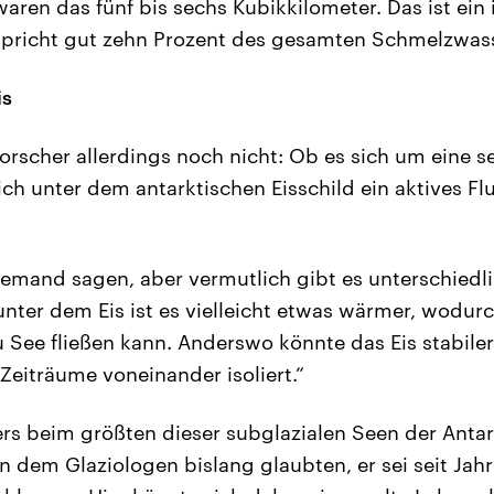
waren das fünf bis sechs Kubikkilometer. Das ist ei
pricht gut zehn Prozent des gesamten Schmelzwasse
is
Forscher allerdings noch nicht: Ob es sich um eine 
ich unter dem antarktischen Eisschild ein aktives Fl
emand sagen, aber vermutlich gibt es unterschiedl
nter dem Eis ist es vielleicht etwas wärmer, wodur
u See fließen kann. Anderswo könnte das Eis stabile
Zeiträume voneinander isoliert.“
s beim größten dieser subglazialen Seen der Antark
n dem Glaziologen bislang glaubten, er sei seit Jah