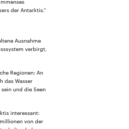
n immenses
rs der Antarktis.“
seltene Ausnahme
usssystem verbirgt,
iche Regionen: An
ch das Wasser
r sein und die Seen
tis interessant:
rmillionen von der