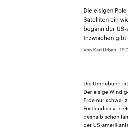
Alle Informationen
Analy
Sachsen-Anhalt wählt
Hinte
Die eisigen Pole
am 6. September 2026
Wirtsc
einen neuen Landtag.
militä
Satelliten ein w
Seit 2021 wird das
Verein
Bundesland von einer
den m
begann der US-a
Koalition aus CDU, SPD
Länder
und FDP regiert.-
großem
Inzwischen gibt 
Umfragen, Prognosen,
aktuel
Wahlprogramme,
aktuelle Berichte und
Von Karl Urban
|
19.
Hintergründe zu den
Parteien und Kandidaten
der anstehenden Wahl.
Die Umgebung ist
Der eisige Wind ge
Erde nur schwer z
Festlandeis von G
deshalb schon lan
der US-amerikani