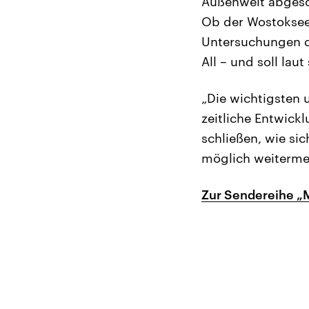
Außenwelt abgesch
Ob der Wostoksee 
Untersuchungen de
All – und soll la
„Die wichtigsten u
zeitliche Entwick
schließen, wie sic
möglich weiterme
Zur Sendereihe „M