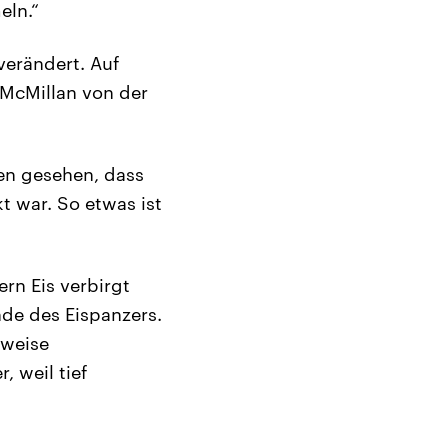
eln.“
verändert. Auf
 McMillan von der
ben gesehen, dass
t war. So etwas ist
ern Eis verbirgt
nde des Eispanzers.
tweise
, weil tief