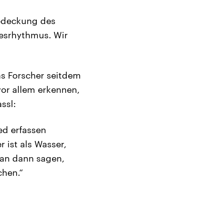
Bedeckung des
gesrhythmus. Wir
as Forscher seitdem
vor allem erkennen,
ssl:
ed erfassen
 ist als Wasser,
man dann sagen,
chen.“