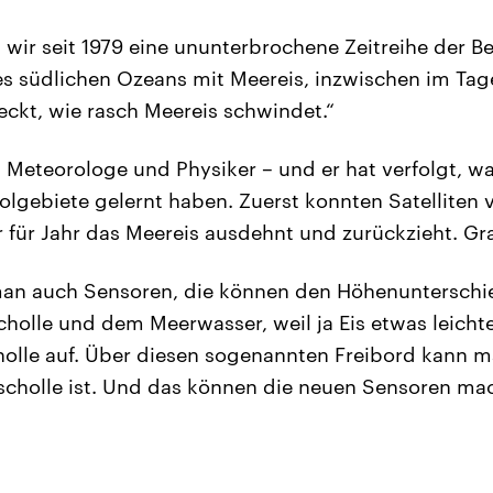
wir seit 1979 eine ununterbrochene Zeitreihe der 
s südlichen Ozeans mit Meereis, inzwischen im Ta
ckt, wie rasch Meereis schwindet.“
t Meteorologe und Physiker – und er hat verfolgt, w
Polgebiete gelernt haben. Zuerst konnten Satelliten 
r für Jahr das Meereis ausdehnt und zurückzieht. Gra
man auch Sensoren, die können den Höhenunterschi
holle und dem Meerwasser, weil ja Eis etwas leichter
olle auf. Über diesen sogenannten Freibord kann 
sscholle ist. Und das können die neuen Sensoren ma