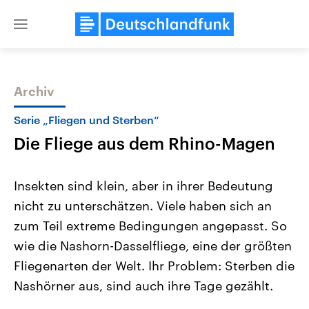
Close
menu
Archiv
Themen
Serie „Fliegen und Sterben“
Die Fliege aus dem Rhino-Magen
Insekten sind klein, aber in ihrer Bedeutung
nicht zu unterschätzen. Viele haben sich an
zum Teil extreme Bedingungen angepasst. So
Landtagswahl Sachsen-Anhalt
USA
wie die Nashorn-Dasselfliege, eine der größten
2026
Aktuelle Beiträge, Analys
Alle Informationen
Fliegenarten der Welt. Ihr Problem: Sterben die
Hintergründe
Sachsen-Anhalt wählt am 6.
Wirtschaftlich und militäri
Nashörner aus, sind auch ihre Tage gezählt.
September 2026 einen neuen
gehören die Vereinigten S
Landtag. Seit 2021 wird das
den mächtigsten Ländern 
Bundesland von einer Koalition aus
mit großem Einfluss auf d