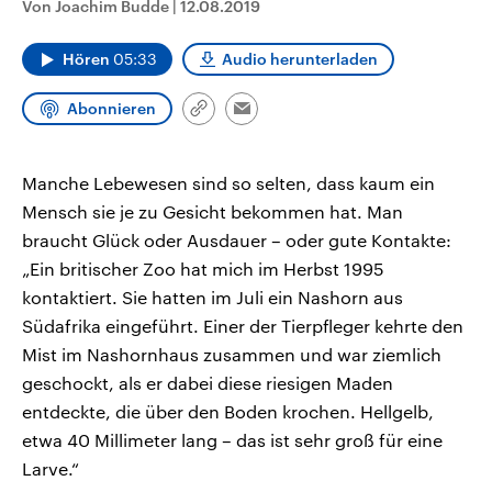
Von Joachim Budde
|
12.08.2019
CDU, SPD und FDP regiert.-
aktuelle Weltgeschehen.
Umfragen, Prognosen,
Wahlprogramme, aktuelle Berichte
Hören
05:33
Audio herunterladen
Sendungen
Programm
Podcasts
und Hintergründe zu den Parteien
und Kandidaten der anstehenden
Wahl.
Abonnieren
Link
Email
Audio-Archiv
kopieren/teilen
Manche Lebewesen sind so selten, dass kaum ein
Mensch sie je zu Gesicht bekommen hat. Man
braucht Glück oder Ausdauer – oder gute Kontakte:
„Ein britischer Zoo hat mich im Herbst 1995
kontaktiert. Sie hatten im Juli ein Nashorn aus
Südafrika eingeführt. Einer der Tierpfleger kehrte den
Mist im Nashornhaus zusammen und war ziemlich
geschockt, als er dabei diese riesigen Maden
entdeckte, die über den Boden krochen. Hellgelb,
etwa 40 Millimeter lang – das ist sehr groß für eine
Larve.“