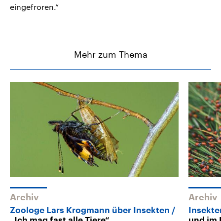
eingefroren.“
Mehr zum Thema
Archiv
Archiv
Zoologe Lars Krogmann über Insekten
Insekte
„Ich mag fast alle Tiere“
und im 