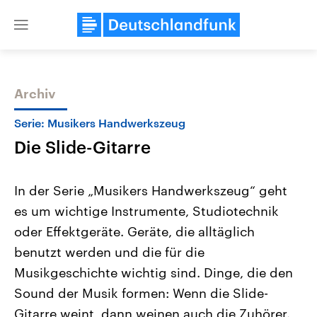
Close
menu
Archiv
Themen
Serie: Musikers Handwerkszeug
Die Slide-Gitarre
In der Serie „Musikers Handwerkszeug“ geht
es um wichtige Instrumente, Studiotechnik
oder Effektgeräte. Geräte, die alltäglich
Landtagswahl Sachsen-Anhalt
USA
benutzt werden und die für die
2026
Aktuelle Beiträge, Analys
Alle Informationen
Musikgeschichte wichtig sind. Dinge, die den
Hintergründe
Sachsen-Anhalt wählt am 6.
Wirtschaftlich und militäri
Sound der Musik formen: Wenn die Slide-
September 2026 einen neuen
gehören die Vereinigten S
Landtag. Seit 2021 wird das
den mächtigsten Ländern 
Gitarre weint, dann weinen auch die Zuhörer.
Bundesland von einer Koalition aus
mit großem Einfluss auf d