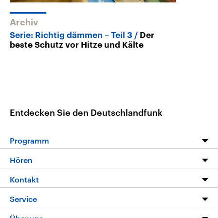
Archiv
Serie: Richtig dämmen – Teil 3
Der
beste Schutz vor Hitze und Kälte
Entdecken Sie den Deutschlandfunk
Programm
Programm
Hören
Alle Sendungen
Livestream
Kontakt
Die Nachrichten
Audios
Hörerservice
Service
Nachrichtenleicht
Podcasts
Social Media
FAQ