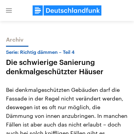
Close
menu
Archiv
Themen
Serie: Richtig dämmen – Teil 4
Die schwierige Sanierung
denkmalgeschützter Häuser
Bei denkmalgeschützten Gebäuden darf die
Fassade in der Regel nicht verändert werden,
Landtagswahl Sachsen-Anhalt
USA
deswegen ist es oft nur möglich, die
2026
Aktuelle Beiträge, Analys
Alle Informationen
Hintergründe
Dämmung von innen anzubringen. In manchen
Sachsen-Anhalt wählt am 6.
Wirtschaftlich und militäri
September 2026 einen neuen
gehören die Vereinigten S
Fällen ist aber auch das nicht erlaubt – doch
Landtag. Seit 2021 wird das
den mächtigsten Ländern 
auch bei solch kniffligen Fällen gibt es
Bundesland von einer Koalition aus
mit großem Einfluss auf d