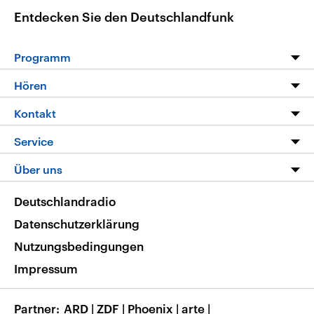
Entdecken Sie den Deutschlandfunk
Programm
Programm
Hören
Alle Sendungen
Livestream
Kontakt
Die Nachrichten
Audios
Hörerservice
Service
Nachrichtenleicht
Podcasts
Social Media
FAQ
Über uns
Neue Beiträge auf dlf.de
Deutschlandfunk App
Newsletter
Deutschlandradio
Themen-Schwerpunkte
Nachrichten App
Deutschlandradio
Veranstaltungen
Presse
Frequenzen
Datenschutzerklärung
Musikliste
Ausbildung und Karriere
Nutzungsbedingungen
RSS
Transparenz
Impressum
Korrekturen
Barrierefreiheit
Partner
ARD
|
ZDF
|
Phoenix
|
arte
|