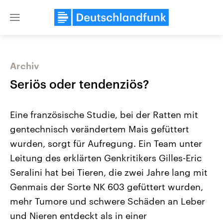
Close
menu
Archiv
Themen
Seriös oder tendenziös?
Eine französische Studie, bei der Ratten mit
gentechnisch verändertem Mais gefüttert
wurden, sorgt für Aufregung. Ein Team unter
Leitung des erklärten Genkritikers Gilles-Eric
Seralini hat bei Tieren, die zwei Jahre lang mit
Landtagswahl Sachsen-Anhalt
USA
2026
Aktuelle Beiträge, Analys
Genmais der Sorte NK 603 gefüttert wurden,
Alle Informationen
Hintergründe
Sachsen-Anhalt wählt am 6.
Wirtschaftlich und militäri
mehr Tumore und schwere Schäden an Leber
September 2026 einen neuen
gehören die Vereinigten S
Landtag. Seit 2021 wird das
den mächtigsten Ländern 
und Nieren entdeckt als in einer
Bundesland von einer Koalition aus
mit großem Einfluss auf d