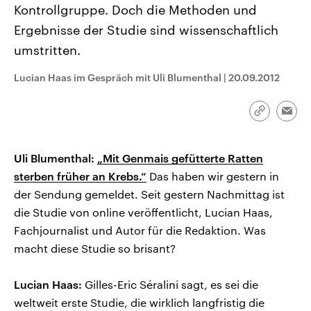
Kontrollgruppe. Doch die Methoden und
CDU, SPD und FDP regiert.-
aktuelle Weltgeschehen.
Umfragen, Prognosen,
Ergebnisse der Studie sind wissenschaftlich
Wahlprogramme, aktuelle Berichte
Sendungen
Programm
Podcasts
und Hintergründe zu den Parteien
umstritten.
und Kandidaten der anstehenden
Wahl.
Audio-Archiv
Lucian Haas im Gespräch mit Uli Blumenthal
|
20.09.2012
Link
Emai
kopieren/te
Uli Blumenthal:
„Mit Genmais gefütterte Ratten
sterben früher an Krebs.“
Das haben wir gestern in
der Sendung gemeldet. Seit gestern Nachmittag ist
die Studie von online veröffentlicht, Lucian Haas,
Fachjournalist und Autor für die Redaktion. Was
macht diese Studie so brisant?
Lucian Haas:
Gilles-Eric Séralini sagt, es sei die
weltweit erste Studie, die wirklich langfristig die