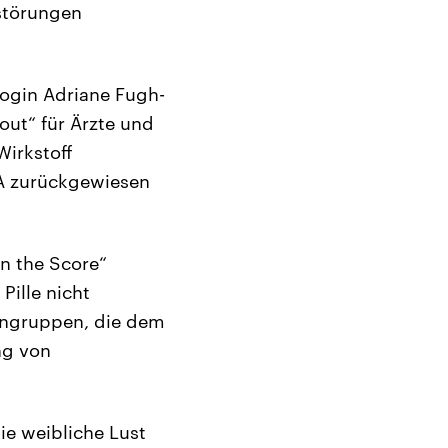
lstörungen
login Adriane Fugh-
out“ für Ärzte und
Wirkstoff
DA zurückgewiesen
en the Score“
ille nicht
uengruppen, die dem
ng von
ie weibliche Lust