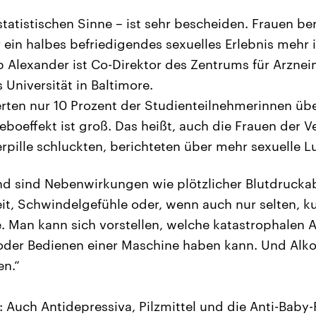
statistischen Sinne – ist sehr bescheiden. Frauen be
 ein halbes befriedigendes sexuelles Erlebnis mehr
b Alexander ist Co-Direktor des Zentrums für Arzneim
 Universität in Baltimore.
erten nur 10 Prozent der Studienteilnehmerinnen üb
ceboeffekt ist groß. Das heißt, auch die Frauen der 
rpille schluckten, berichteten über mehr sexuelle Lu
d sind Nebenwirkungen wie plötzlicher Blutdruckab
t, Schwindelgefühle oder, wenn auch nur selten, k
. Man kann sich vorstellen, welche katastrophalen
der Bedienen einer Maschine haben kann. Und Alkoh
en.“
 Auch Antidepressiva, Pilzmittel und die Anti-Baby-P