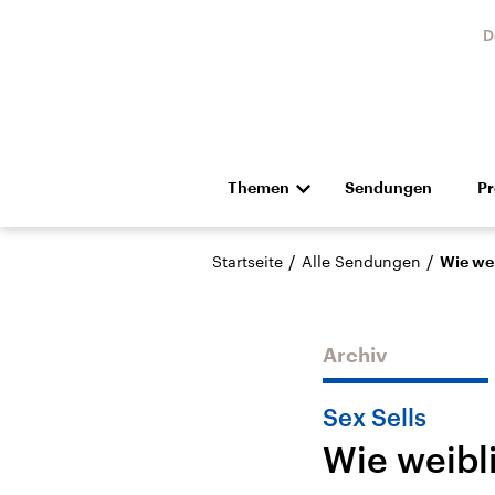
D
Themen
Sendungen
P
Die Nachrichten
Politik
/
/
Startseite
Alle Sendungen
Wie wei
Hörspiel und Feature
Musik
Archiv
Sex Sells
Wie weibl
Landtagswahl Sachsen-
USA
Anhalt 2026
Aktuel