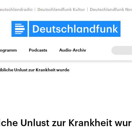
eutschlandradio
Deutschlandfunk Kultur
Deutschlandfunk No
rogramm
Podcasts
Audio-Archiv
Wirtschaft
Wissen
Kultur
Europa
Gesellschaf
bliche Unlust zur Krankheit wurde
iche Unlust zur Krankheit wu
Nahostkonflikt
Iran
le Beiträge,
Aktuelle Lage und
Aktuelle Lage und