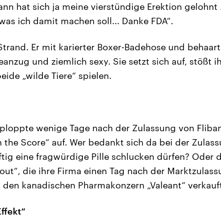
nn hat sich ja meine vierstündige Erektion gelohnt .
 was ich damit machen soll... Danke FDA“.
Strand. Er mit karierter Boxer-Badehose und behaarte
anzug und ziemlich sexy. Sie setzt sich auf, stößt i
eide „wilde Tiere“ spielen.
 ploppte wenige Tage nach der Zulassung von Fliban
 the Score“ auf. Wer bedankt sich da bei der Zulas
ftig eine fragwürdige Pille schlucken dürfen? Oder d
ut“, die ihre Firma einen Tag nach der Marktzulass
an den kanadischen Pharmakonzern „Valeant“ verkauf
ffekt“