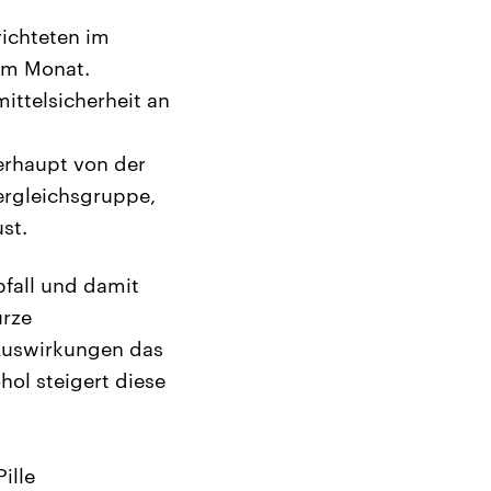
richteten im
 im Monat.
ittelsicherheit an
erhaupt von der
Vergleichsgruppe,
st.
fall und damit
urze
 Auswirkungen das
ol steigert diese
ille