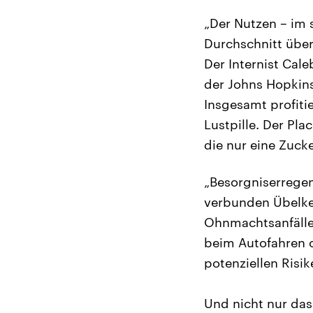
„Der Nutzen – im 
Durchschnitt über
Der Internist Cale
der Johns Hopkins
Insgesamt profiti
Lustpille. Der Pla
die nur eine Zucke
„Besorgniserregen
verbunden Übelkei
Ohnmachtsanfälle
beim Autofahren o
potenziellen Risik
Und nicht nur das: