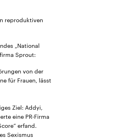
len reproduktiven
andes „National
firma Sprout:
törungen von der
e für Frauen, lässt
ges Ziel: Addyi,
uerte eine PR-Firma
core“ erfand.
des Sexismus