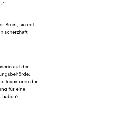
..“
r Brust, sie mit
hn scherzhaft
serin auf der
sungsbehörde:
ie Investoren der
ung für eine
t haben?