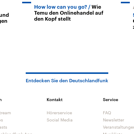
How low can you go?
Wie
Temu den Onlinehandel auf
und
den Kopf stellt
gen
Entdecken Sie den Deutschlandfunk
n
Kontakt
Service
tream
Hörerservice
FAQ
os
Social Media
Newsletter
asts
Veranstaltunge