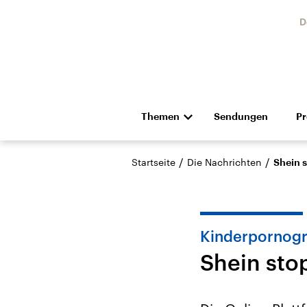
D
Themen
Sendungen
P
Die Nachrichten
Politik
/
/
Startseite
Die Nachrichten
Shein 
Hörspiel und Feature
Musik
Kinderpornogr
Shein sto
Landtagswahl Sachsen-
USA
Anhalt 2026
Aktuel