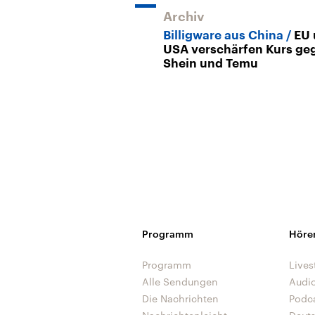
Archiv
Billigware aus China
EU 
USA verschärfen Kurs ge
Shein und Temu
Programm
Höre
Programm
Lives
Alle Sendungen
Audi
Die Nachrichten
Podc