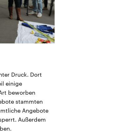
nter Druck. Dort
il einige
 Art beworben
ngebote stammten
ämtliche Angebote
perrt. Außerdem
eben.