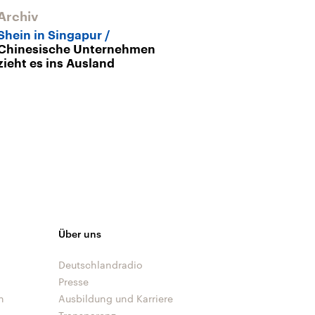
Archiv
Archiv
Shein in Singapur
Shein, Temu &
Chinesische Unternehmen
aus China kre
zieht es ins Ausland
Onlinemarkt 
Über uns
Deutschlandradio
Presse
n
Ausbildung und Karriere