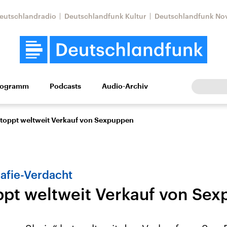
eutschlandradio
Deutschlandfunk Kultur
Deutschlandfunk No
rogramm
Podcasts
Audio-Archiv
Wirtschaft
Wissen
Kultur
Europa
Gesellschaf
stoppt weltweit Verkauf von Sexpuppen
afie-Verdacht
ppt weltweit Verkauf von Se
Nahostkonflikt
Iran
le Beiträge,
Aktuelle Lage und
Aktuelle Lage und