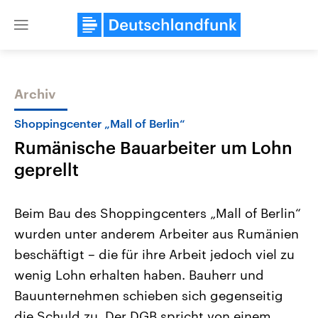
Close
menu
Archiv
Themen
Shoppingcenter „Mall of Berlin“
Rumänische Bauarbeiter um Lohn
geprellt
Beim Bau des Shoppingcenters „Mall of Berlin“
wurden unter anderem Arbeiter aus Rumänien
Landtagswahl Sachsen-Anhalt
USA
beschäftigt – die für ihre Arbeit jedoch viel zu
2026
Aktuelle Beiträge, Analys
Alle Informationen
Hintergründe
wenig Lohn erhalten haben. Bauherr und
Sachsen-Anhalt wählt am 6.
Wirtschaftlich und militäri
September 2026 einen neuen
gehören die Vereinigten S
Bauunternehmen schieben sich gegenseitig
Landtag. Seit 2021 wird das
den mächtigsten Ländern 
die Schuld zu. Der DGB spricht von einem
Bundesland von einer Koalition aus
mit großem Einfluss auf d