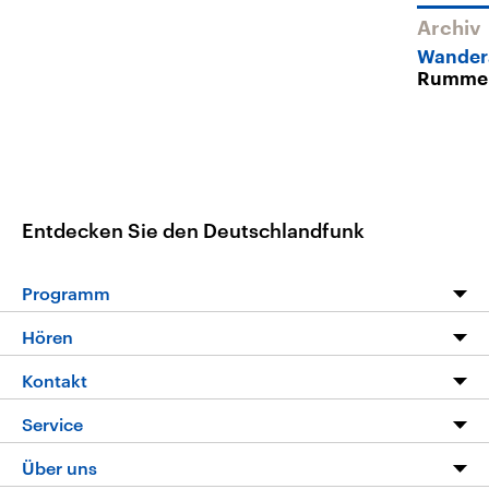
Archiv
Wander
Rumme
Entdecken Sie den Deutschlandfunk
Programm
Programm
Hören
Alle Sendungen
Livestream
Kontakt
Die Nachrichten
Audios
Hörerservice
Service
Nachrichtenleicht
Podcasts
Social Media
FAQ
Über uns
Neue Beiträge auf dlf.de
Deutschlandfunk App