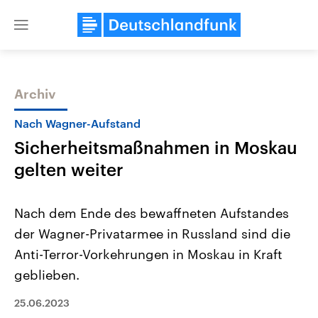
Close
menu
Archiv
Themen
Nach Wagner-Aufstand
Sicherheitsmaßnahmen in Moskau
gelten weiter
Nach dem Ende des bewaffneten Aufstandes
der Wagner-Privatarmee in Russland sind die
USA
Nahostkonflikt
Anti-Terror-Vorkehrungen in Moskau in Kraft
Aktuelle Beiträge, Analysen und
Aktuelle Lage und Hinter
Der Überfall der palästine
Hintergründe
geblieben.
Wirtschaftlich und militärisch
Terrororganisation Hamas
gehören die Vereinigten Staaten zu
Oktober 2023 auf Israel ha
25.06.2023
den mächtigsten Ländern der Erde,
Region wieder die Gewalt 
mit großem Einfluss auf das
Israel möchte die Hamas z