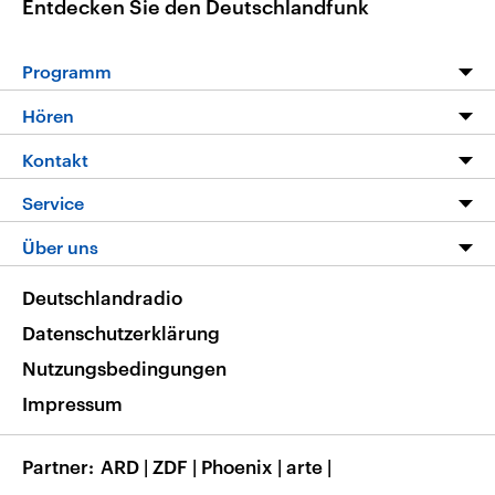
Entdecken Sie den Deutschlandfunk
Programm
Programm
Hören
Alle Sendungen
Livestream
Kontakt
Die Nachrichten
Audios
Hörerservice
Service
Nachrichtenleicht
Podcasts
Social Media
FAQ
Über uns
Neue Beiträge auf dlf.de
Deutschlandfunk App
Newsletter
Deutschlandradio
Themen-Schwerpunkte
Nachrichten App
Deutschlandradio
Veranstaltungen
Presse
Frequenzen
Datenschutzerklärung
Musikliste
Ausbildung und Karriere
Nutzungsbedingungen
RSS
Transparenz
Impressum
Korrekturen
Barrierefreiheit
Partner
ARD
|
ZDF
|
Phoenix
|
arte
|