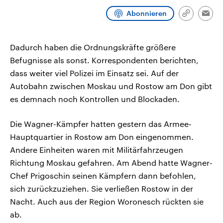
aktuelle Weltgeschehen.
Diese wird wie die Hisboll
Abonnieren
Libanon vom Iran unterstüt
Link
Emai
kopieren/te
Sendungen
Programm
Podcasts
Dadurch haben die Ordnungskräfte größere
Audio-Archiv
Befugnisse als sonst. Korrespondenten berichten,
dass weiter viel Polizei im Einsatz sei. Auf der
Autobahn zwischen Moskau und Rostow am Don gibt
es demnach noch Kontrollen und Blockaden.
Die Wagner-Kämpfer hatten gestern das Armee-
Hauptquartier in Rostow am Don eingenommen.
Andere Einheiten waren mit Militärfahrzeugen
Richtung Moskau gefahren. Am Abend hatte Wagner-
Chef Prigoschin seinen Kämpfern dann befohlen,
sich zurückzuziehen. Sie verließen Rostow in der
Nacht. Auch aus der Region Woronesch rückten sie
ab.