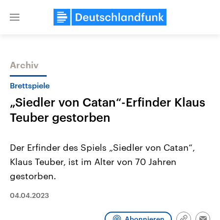
Close
menu
Archiv
Themen
Brettspiele
„Siedler von Catan“-Erfinder Klaus
Teuber gestorben
Der Erfinder des Spiels „Siedler von Catan“,
Klaus Teuber, ist im Alter von 70 Jahren
Landtagswahl Sachsen-Anhalt
USA
gestorben.
2026
Aktuelle Beiträge, Analys
Alle Informationen
Hintergründe
Sachsen-Anhalt wählt am 6.
Wirtschaftlich und militäri
04.04.2023
September 2026 einen neuen
gehören die Vereinigten S
Landtag. Seit 2021 wird das
den mächtigsten Ländern 
Bundesland von einer Koalition aus
mit großem Einfluss auf d
Abonnieren