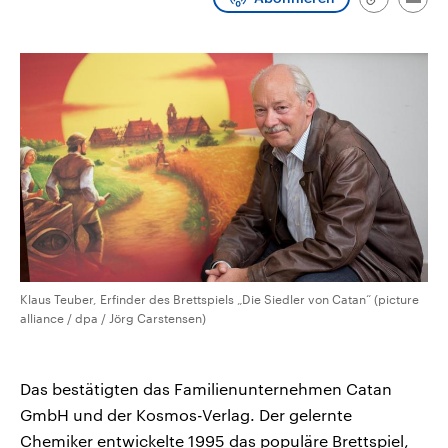
Link
Emai
CDU, SPD und FDP regiert.-
aktuelle Weltgeschehen.
kopieren/te
Umfragen, Prognosen,
Wahlprogramme, aktuelle Berichte
Sendungen
Programm
Podcasts
und Hintergründe zu den Parteien
und Kandidaten der anstehenden
Wahl.
Audio-Archiv
Klaus Teuber, Erfinder des Brettspiels „Die Siedler von Catan“ (picture
alliance / dpa / Jörg Carstensen)
Das bestätigten das Familienunternehmen Catan
GmbH und der Kosmos-Verlag. Der gelernte
Chemiker entwickelte 1995 das populäre Brettspiel,