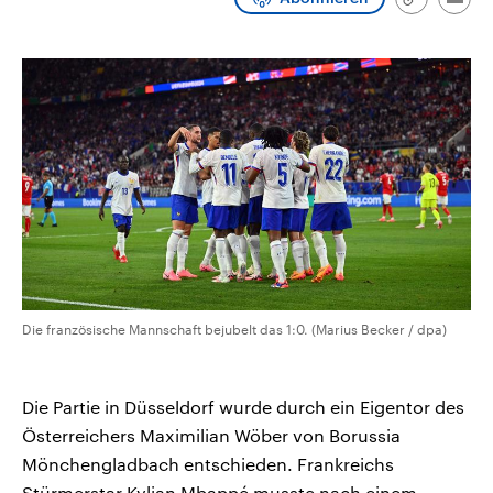
Link
Emai
CDU, SPD und FDP regiert.-
aktuelle Weltgeschehen.
kopieren/te
Umfragen, Prognosen,
Wahlprogramme, aktuelle Berichte
Sendungen
Programm
Podcasts
und Hintergründe zu den Parteien
und Kandidaten der anstehenden
Wahl.
Audio-Archiv
Die französische Mannschaft bejubelt das 1:0. (Marius Becker / dpa)
Die Partie in Düsseldorf wurde durch ein Eigentor des
Österreichers Maximilian Wöber von Borussia
Mönchengladbach entschieden. Frankreichs
Stürmerstar Kylian Mbappé musste nach einem