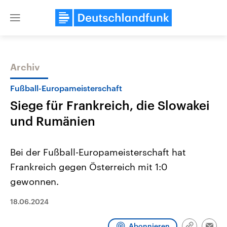
Close
menu
Archiv
Themen
Fußball-Europameisterschaft
Siege für Frankreich, die Slowakei
und Rumänien
Bei der Fußball-Europameisterschaft hat
Frankreich gegen Österreich mit 1:0
Landtagswahl Sachsen-Anhalt
USA
gewonnen.
2026
Aktuelle Beiträge, Analys
Alle Informationen
Hintergründe
Sachsen-Anhalt wählt am 6.
Wirtschaftlich und militäri
18.06.2024
September 2026 einen neuen
gehören die Vereinigten S
Landtag. Seit 2021 wird das
den mächtigsten Ländern 
Bundesland von einer Koalition aus
mit großem Einfluss auf d
Abonnieren