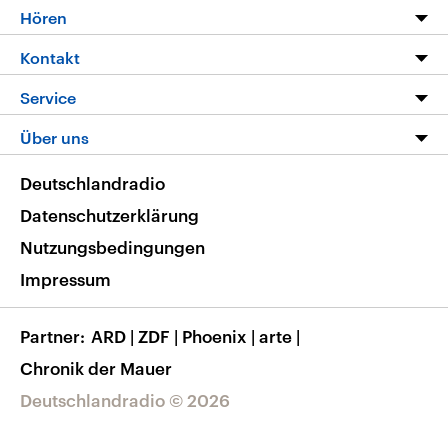
Programm
Hören
Alle Sendungen
Livestream
Kontakt
Die Nachrichten
Audios
Hörerservice
Service
Nachrichtenleicht
Podcasts
Social Media
FAQ
Über uns
Neue Beiträge auf dlf.de
Deutschlandfunk App
Newsletter
Deutschlandradio
Themen-Schwerpunkte
Nachrichten App
Deutschlandradio
Veranstaltungen
Presse
Frequenzen
Datenschutzerklärung
Musikliste
Ausbildung und Karriere
Nutzungsbedingungen
RSS
Transparenz
Impressum
Korrekturen
Barrierefreiheit
Partner
ARD
|
ZDF
|
Phoenix
|
arte
|
Chronik der Mauer
Deutschlandradio © 2026