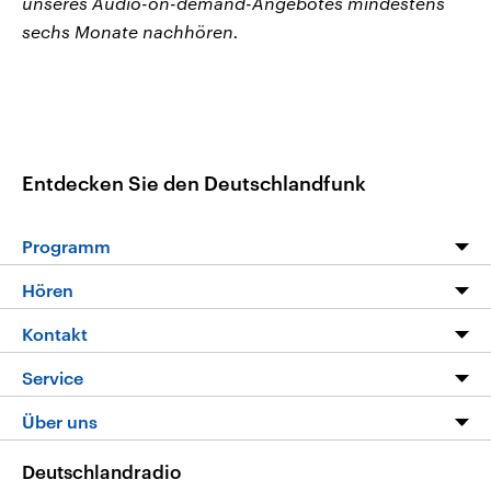
unseres Audio-on-demand-Angebotes mindestens
sechs Monate nachhören.
Entdecken Sie den Deutschlandfunk
Programm
Programm
Hören
Alle Sendungen
Livestream
Kontakt
Die Nachrichten
Audios
Hörerservice
Service
Nachrichtenleicht
Podcasts
Social Media
FAQ
Über uns
Neue Beiträge auf dlf.de
Deutschlandfunk App
Newsletter
Deutschlandradio
Themen-Schwerpunkte
Nachrichten App
Deutschlandradio
Veranstaltungen