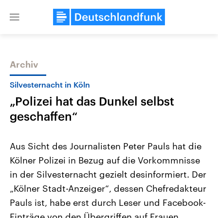
Close
menu
Archiv
Themen
Silvesternacht in Köln
„Polizei hat das Dunkel selbst
geschaffen“
Aus Sicht des Journalisten Peter Pauls hat die
Kölner Polizei in Bezug auf die Vorkommnisse
Landtagswahl Sachsen-Anhalt
USA
in der Silvesternacht gezielt desinformiert. Der
2026
Aktuelle Beiträge, Analys
Alle Informationen
Hintergründe
„Kölner Stadt-Anzeiger“, dessen Chefredakteur
Sachsen-Anhalt wählt am 6.
Wirtschaftlich und militäri
September 2026 einen neuen
gehören die Vereinigten S
Pauls ist, habe erst durch Leser und Facebook-
Landtag. Seit 2021 wird das
den mächtigsten Ländern 
Einträge von den Übergriffen auf Frauen
Bundesland von einer Koalition aus
mit großem Einfluss auf d