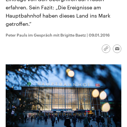
CDU, SPD und FDP regiert.-
aktuelle Weltgeschehen.
erfahren. Sein Fazit: „Die Ereignisse am
Umfragen, Prognosen,
Wahlprogramme, aktuelle Berichte
Hauptbahnhof haben dieses Land ins Mark
Sendungen
Programm
Podcasts
und Hintergründe zu den Parteien
und Kandidaten der anstehenden
getroffen.“
Wahl.
Audio-Archiv
Peter Pauls im Gespräch mit Brigitte Baetz
|
09.01.2016
Link
Emai
kopieren/te