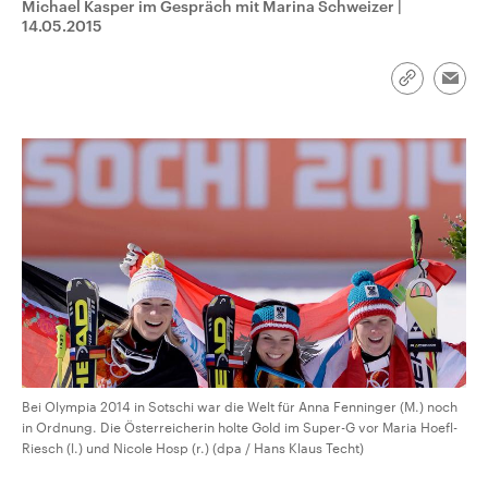
Michael Kasper im Gespräch mit Marina Schweizer
|
CDU, SPD und FDP regiert.-
aktuelle Weltgeschehen.
14.05.2015
Umfragen, Prognosen,
Wahlprogramme, aktuelle Berichte
Sendungen
Programm
Podcasts
und Hintergründe zu den Parteien
und Kandidaten der anstehenden
Link
Emai
Wahl.
kopieren/te
Audio-Archiv
Bei Olympia 2014 in Sotschi war die Welt für Anna Fenninger (M.) noch
in Ordnung. Die Österreicherin holte Gold im Super-G vor Maria Hoefl-
Riesch (l.) und Nicole Hosp (r.) (dpa / Hans Klaus Techt)