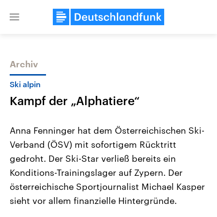
Close
menu
Archiv
Themen
Ski alpin
Kampf der „Alphatiere“
Anna Fenninger hat dem Österreichischen Ski-
Verband (ÖSV) mit sofortigem Rücktritt
gedroht. Der Ski-Star verließ bereits ein
Landtagswahl Sachsen-Anhalt
USA
Konditions-Trainingslager auf Zypern. Der
2026
Aktuelle Beiträge, Analys
Alle Informationen
österreichische Sportjournalist Michael Kasper
Hintergründe
Sachsen-Anhalt wählt am 6.
Wirtschaftlich und militäri
sieht vor allem finanzielle Hintergründe.
September 2026 einen neuen
gehören die Vereinigten S
Landtag. Seit 2021 wird das
den mächtigsten Ländern 
Bundesland von einer Koalition aus
mit großem Einfluss auf d