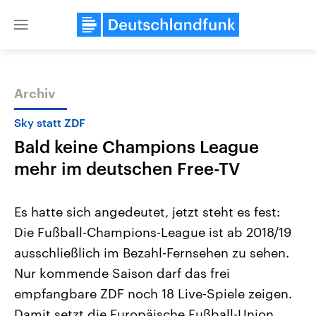
Close
menu
Archiv
Themen
Sky statt ZDF
Bald keine Champions League
mehr im deutschen Free-TV
Es hatte sich angedeutet, jetzt steht es fest:
Die Fußball-Champions-League ist ab 2018/19
Landtagswahl Sachsen-Anhalt
USA
ausschließlich im Bezahl-Fernsehen zu sehen.
2026
Aktuelle Beiträge, Analys
Alle Informationen
Hintergründe
Nur kommende Saison darf das frei
Sachsen-Anhalt wählt am 6.
Wirtschaftlich und militäri
September 2026 einen neuen
gehören die Vereinigten S
empfangbare ZDF noch 18 Live-Spiele zeigen.
Landtag. Seit 2021 wird das
den mächtigsten Ländern 
Damit setzt die Europäische Fußball-Union
Bundesland von einer Koalition aus
mit großem Einfluss auf d