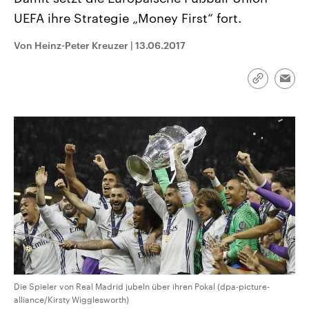
CDU, SPD und FDP regiert.-
aktuelle Weltgeschehen.
UEFA ihre Strategie „Money First“ fort.
Umfragen, Prognosen,
Wahlprogramme, aktuelle Berichte
Sendungen
Programm
Podcasts
und Hintergründe zu den Parteien
Von Heinz-Peter Kreuzer
|
13.06.2017
und Kandidaten der anstehenden
Wahl.
Audio-Archiv
Link
Emai
kopieren/te
Die Spieler von Real Madrid jubeln über ihren Pokal (dpa-picture-
alliance/Kirsty Wigglesworth)