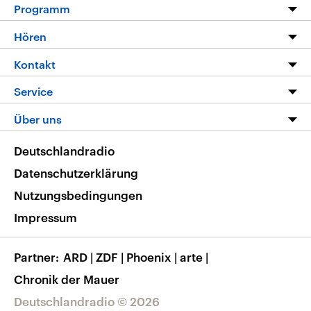
Programm
Programm
Hören
Alle Sendungen
Livestream
Kontakt
Die Nachrichten
Audios
Hörerservice
Service
Nachrichtenleicht
Podcasts
Social Media
FAQ
Über uns
Neue Beiträge auf dlf.de
Deutschlandfunk App
Newsletter
Deutschlandradio
Themen-Schwerpunkte
Nachrichten App
Deutschlandradio
Veranstaltungen
Presse
Frequenzen
Datenschutzerklärung
Musikliste
Ausbildung und Karriere
Nutzungsbedingungen
RSS
Transparenz
Impressum
Korrekturen
Barrierefreiheit
Partner
ARD
|
ZDF
|
Phoenix
|
arte
|
Chronik der Mauer
Deutschlandradio © 2026