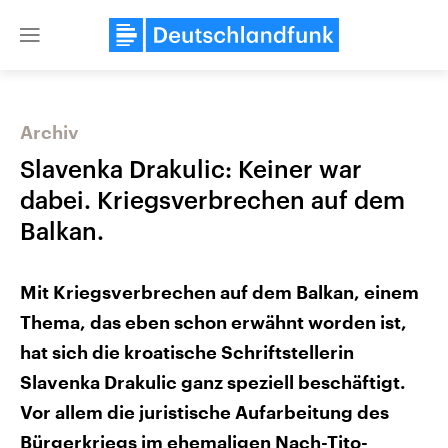
Close
menu
Archiv
Themen
Slavenka Drakulic: Keiner war
dabei. Kriegsverbrechen auf dem
Balkan.
Mit Kriegsverbrechen auf dem Balkan, einem
Thema, das eben schon erwähnt worden ist,
Landtagswahl Sachsen-Anhalt
USA
hat sich die kroatische Schriftstellerin
2026
Aktuelle Beiträge, Analys
Alle Informationen
Slavenka Drakulic ganz speziell beschäftigt.
Hintergründe
Sachsen-Anhalt wählt am 6.
Wirtschaftlich und militäri
September 2026 einen neuen
Vor allem die juristische Aufarbeitung des
gehören die Vereinigten S
Landtag. Seit 2021 wird das
den mächtigsten Ländern 
Bürgerkriegs im ehemaligen Nach-Tito-
Bundesland von einer Koalition aus
mit großem Einfluss auf d