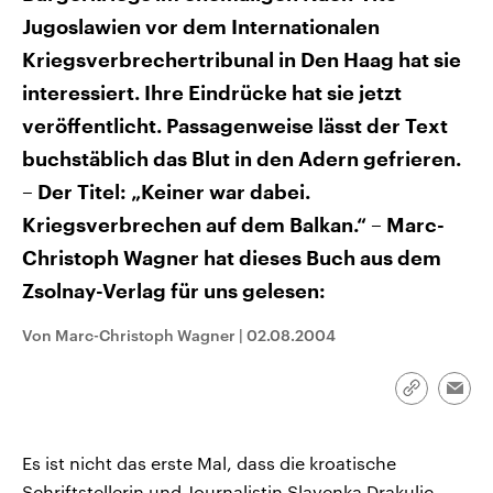
CDU, SPD und FDP regiert.-
aktuelle Weltgeschehen.
Jugoslawien vor dem Internationalen
Umfragen, Prognosen,
Wahlprogramme, aktuelle Berichte
Kriegsverbrechertribunal in Den Haag hat sie
Sendungen
Programm
Podcasts
und Hintergründe zu den Parteien
und Kandidaten der anstehenden
interessiert. Ihre Eindrücke hat sie jetzt
Wahl.
Audio-Archiv
veröffentlicht. Passagenweise lässt der Text
buchstäblich das Blut in den Adern gefrieren.
– Der Titel: „Keiner war dabei.
Kriegsverbrechen auf dem Balkan.“ – Marc-
Christoph Wagner hat dieses Buch aus dem
Zsolnay-Verlag für uns gelesen:
Von Marc-Christoph Wagner
|
02.08.2004
Link
Emai
kopieren/te
Es ist nicht das erste Mal, dass die kroatische
Schriftstellerin und Journalistin Slavenka Drakulic