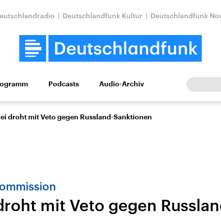
eutschlandradio
Deutschlandfunk Kultur
Deutschlandfunk No
rogramm
Podcasts
Audio-Archiv
Wirtschaft
Wissen
Kultur
Europa
Gesellschaf
ei droht mit Veto gegen Russland-Sanktionen
Kommission
droht mit Veto gegen Russlan
Nahostkonflikt
Iran
le Beiträge,
Aktuelle Lage und
Aktuelle Lage und