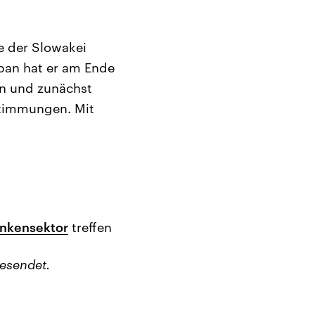
ie der Slowakei
ban hat er am Ende
rn und zunächst
timmungen. Mit
ankensektor
treffen
esendet.