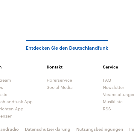
Entdecken Sie den Deutschlandfunk
n
Kontakt
Service
tream
Hörerservice
FAQ
os
Social Media
Newsletter
asts
Veranstaltunge
schlandfunk App
Musikliste
richten App
RSS
uenzen
landradio
Datenschutzerklärung
Nutzungsbedingungen
I