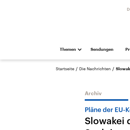
D
Themen
Sendungen
P
Die Nachrichten
Politik
/
/
Startseite
Die Nachrichten
Slowak
Hörspiel und Feature
Musik
Archiv
Pläne der EU-
Slowakei 
Landtagswahl Sachsen-
USA
Anhalt 2026
Aktuel