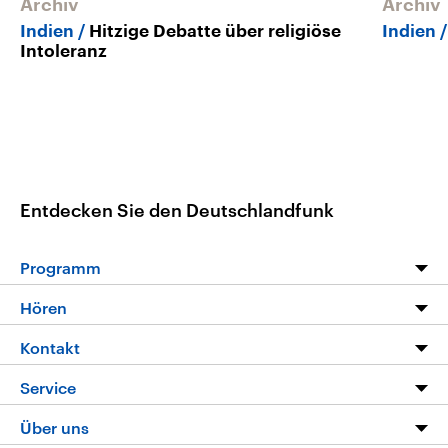
Archiv
Archiv
Indien
Hitzige Debatte über religiöse
Indien
Intoleranz
Entdecken Sie den Deutschlandfunk
Programm
Programm
Hören
Alle Sendungen
Livestream
Kontakt
Die Nachrichten
Audios
Hörerservice
Service
Nachrichtenleicht
Podcasts
Social Media
FAQ
Über uns
Neue Beiträge auf dlf.de
Deutschlandfunk App