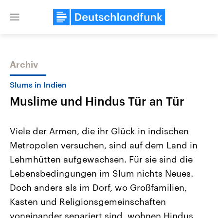
Close
menu
Archiv
Themen
Slums in Indien
Muslime und Hindus Tür an Tür
Viele der Armen, die ihr Glück in indischen
Metropolen versuchen, sind auf dem Land in
Lehmhütten aufgewachsen. Für sie sind die
Landtagswahl Sachsen-Anhalt
USA
Lebensbedingungen im Slum nichts Neues.
2026
Aktuelle Beiträge, Analys
Alle Informationen
Doch anders als im Dorf, wo Großfamilien,
Hintergründe
Sachsen-Anhalt wählt am 6.
Wirtschaftlich und militäri
Kasten und Religionsgemeinschaften
September 2026 einen neuen
gehören die Vereinigten S
Landtag. Seit 2021 wird das
den mächtigsten Ländern 
voneinander separiert sind, wohnen Hindus,
Bundesland von einer Koalition aus
mit großem Einfluss auf d