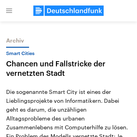
Close
menu
Archiv
Themen
Smart Cities
Chancen und Fallstricke der
vernetzten Stadt
Die sogenannte Smart City ist eines der
Lieblingsprojekte von Informatikern. Dabei
Landtagswahl Sachsen-Anhalt
USA
geht es darum, die unzähligen
2026
Aktuelle Beiträge, Analys
Alle Informationen
Hintergründe
Alltagsprobleme des urbanen
Sachsen-Anhalt wählt am 6.
Wirtschaftlich und militäri
September 2026 einen neuen
gehören die Vereinigten S
Zusammenlebens mit Computerhilfe zu lösen.
Landtag. Seit 2021 wird das
den mächtigsten Ländern 
Ein Problem des Modells vernetzte Stadt: Je
Bundesland von einer Koalition aus
mit großem Einfluss auf d