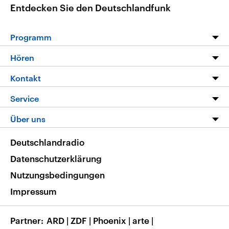
Entdecken Sie den Deutschlandfunk
Programm
Programm
Hören
Alle Sendungen
Livestream
Kontakt
Die Nachrichten
Audios
Hörerservice
Service
Nachrichtenleicht
Podcasts
Social Media
FAQ
Über uns
Neue Beiträge auf dlf.de
Deutschlandfunk App
Newsletter
Deutschlandradio
Themen-Schwerpunkte
Nachrichten App
Deutschlandradio
Veranstaltungen
Presse
Frequenzen
Datenschutzerklärung
Musikliste
Ausbildung und Karriere
Nutzungsbedingungen
RSS
Transparenz
Impressum
Korrekturen
Barrierefreiheit
Partner
ARD
|
ZDF
|
Phoenix
|
arte
|