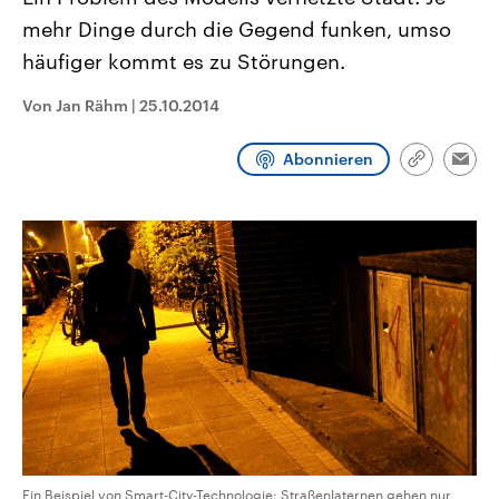
CDU, SPD und FDP regiert.-
aktuelle Weltgeschehen.
mehr Dinge durch die Gegend funken, umso
Umfragen, Prognosen,
Wahlprogramme, aktuelle Berichte
häufiger kommt es zu Störungen.
Sendungen
Programm
Podcasts
und Hintergründe zu den Parteien
und Kandidaten der anstehenden
Wahl.
Von Jan Rähm
|
25.10.2014
Audio-Archiv
Abonnieren
Link
Emai
kopieren/te
Ein Beispiel von Smart-City-Technologie: Straßenlaternen gehen nur